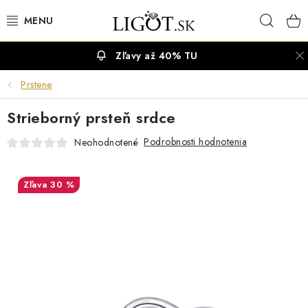
Prejsť
Hľad
na
obsah
Zľavy až 40% TU
VÝPREDAJ
Prstene
NÁUŠNICE
Strieborný prsteň srdce
NÁHRDELNÍKY
Podrobnosti hodnotenia
Neohodnotené
NÁRAMKY
30 %
PRSTENE
OBRÚČKY
RETIAZKY