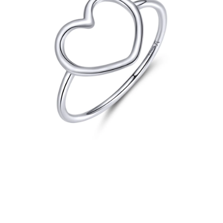
PRÍVESKY
SETY ŠPERKOV
ŠPERKY
Doprava a platba
Vrátenie, výmena, reklamácia
Kontakt
Obchodné podmienky
Ochrana súkromia