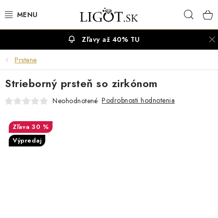
Prejsť
Hľad
na
obsah
Zľavy až 40% TU
VÝPREDAJ
Prstene
NÁUŠNICE
Strieborný prsteň so zirkónom
NÁHRDELNÍKY
Podrobnosti hodnotenia
Neohodnotené
NÁRAMKY
30 %
Výpredaj
PRSTENE
OBRÚČKY
RETIAZKY