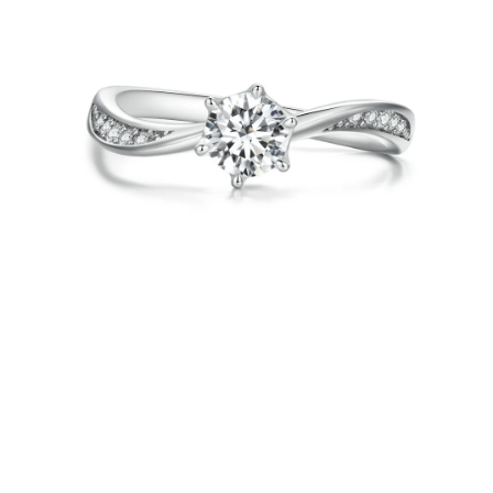
PRÍVESKY
SETY ŠPERKOV
ŠPERKY
Doprava a platba
Vrátenie, výmena, reklamácia
Kontakt
Obchodné podmienky
Ochrana súkromia