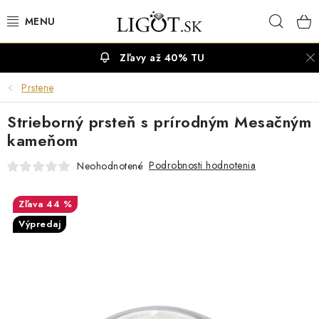
Prejsť
Hľad
na
obsah
Zľavy až 40% TU
VÝPREDAJ
Prstene
NÁUŠNICE
Strieborný prsteň s prírodným Mesačným
NÁHRDELNÍKY
kameňom
Podrobnosti hodnotenia
Neohodnotené
NÁRAMKY
44 %
PRSTENE
Výpredaj
OBRÚČKY
RETIAZKY