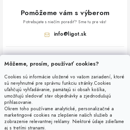
Pomôžeme vám s výberom
Potrebujete s niečím poradiť? Sme tu pre vás!
info
@
ligot.sk
Môžeme, prosím, používať cookies?
Cookies sú informácie uložené vo vašom zariadení, ktoré
sú nevyhnutné pre správnu funkciu stránky.
Cookies
Z
uľahčujú vyhľadávanie, pamätajú si obsah košíka,
á
umožňujú sledovať stav objednávky a zjednodušujú
p
prihlasovanie.
ä
Okrem toho používame analytické, personalizačné a
Facebook
t
marketingové cookies na zlepšenie našich služieb a
zobrazenie relevantnej reklamy. Niektoré údaje zdieľame
i
aj s tretími stranami.
Obľúbené šperky