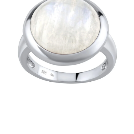
PRÍVESKY
SETY ŠPERKOV
ŠPERKY
Doprava a platba
Vrátenie, výmena, reklamácia
Kontakt
Obchodné podmienky
Ochrana súkromia