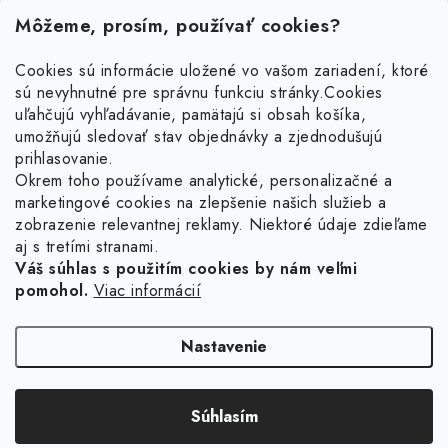
Môžeme, prosím, používať cookies?
Cookies sú informácie uložené vo vašom zariadení, ktoré
sú nevyhnutné pre správnu funkciu stránky.
Cookies
Z
uľahčujú vyhľadávanie, pamätajú si obsah košíka,
á
umožňujú sledovať stav objednávky a zjednodušujú
p
prihlasovanie.
ä
Okrem toho používame analytické, personalizačné a
Facebook
t
marketingové cookies na zlepšenie našich služieb a
zobrazenie relevantnej reklamy. Niektoré údaje zdieľame
i
aj s tretími stranami.
Obľúbené šperky
e
Váš súhlas s použitím cookies by nám veľmi
pomohol.
Viac informácií
Náušnice
Informácie pre vás
Prstene
Doprava a platba
Nastavenie
Náramky
Vrátenie, výmena, reklamácia
Retiazky
Súhlasím
Kontakt
Copyright 2026
Ligot.sk
. Všetky práva vyhradené.
Upraviť nastavenie cookies
Vytvoril Shoptet
Sety