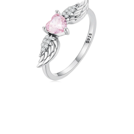
PRÍVESKY
SETY ŠPERKOV
ŠPERKY
Doprava a platba
Vrátenie, výmena, reklamácia
Kontakt
Obchodné podmienky
Ochrana súkromia