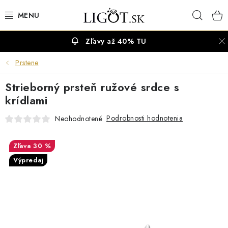
Prejsť
Hľad
na
obsah
Zľavy až 40% TU
VÝPREDAJ
Prstene
NÁUŠNICE
Strieborný prsteň ružové srdce s
NÁHRDELNÍKY
krídlami
Podrobnosti hodnotenia
Neohodnotené
NÁRAMKY
30 %
PRSTENE
Výpredaj
OBRÚČKY
RETIAZKY