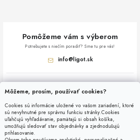
Pomôžeme vám s výberom
Potrebujete s niečím poradiť? Sme tu pre vás!
info
@
ligot.sk
Môžeme, prosím, používať cookies?
Cookies sú informácie uložené vo vašom zariadení, ktoré
sú nevyhnutné pre správnu funkciu stránky.
Cookies
Z
uľahčujú vyhľadávanie, pamätajú si obsah košíka,
á
umožňujú sledovať stav objednávky a zjednodušujú
p
prihlasovanie.
ä
Okrem toho používame analytické, personalizačné a