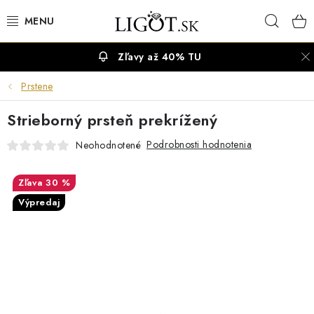
Prejsť
Hľad
na
obsah
Zľavy až 40% TU
VÝPREDAJ
Prstene
NÁUŠNICE
Strieborný prsteň prekrížený
NÁHRDELNÍKY
Podrobnosti hodnotenia
Neohodnotené
NÁRAMKY
30 %
Výpredaj
PRSTENE
OBRÚČKY
RETIAZKY