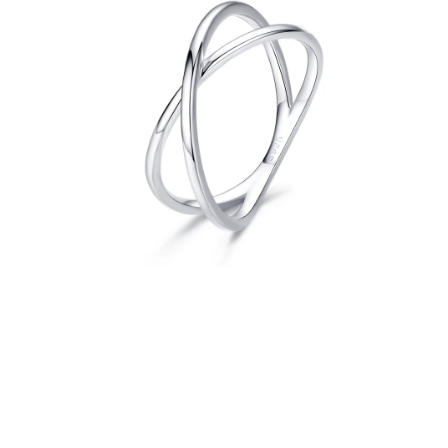
PRÍVESKY
SETY ŠPERKOV
ŠPERKY
Doprava a platba
Vrátenie, výmena, reklamácia
Kontakt
Obchodné podmienky
Ochrana súkromia