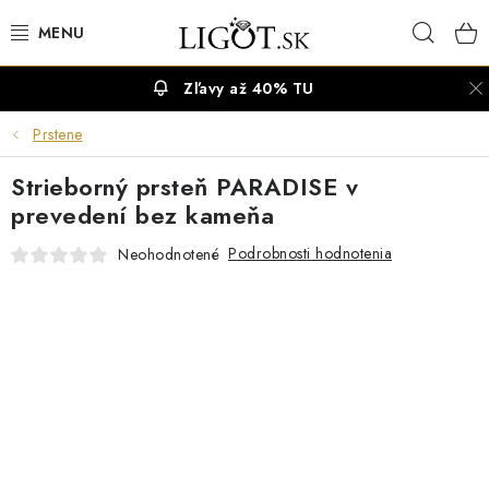
Prejsť
Hľad
na
obsah
Zľavy až 40% TU
VÝPREDAJ
Prstene
NÁUŠNICE
Strieborný prsteň PARADISE v
NÁHRDELNÍKY
prevedení bez kameňa
Podrobnosti hodnotenia
Neohodnotené
NÁRAMKY
PRSTENE
OBRÚČKY
RETIAZKY