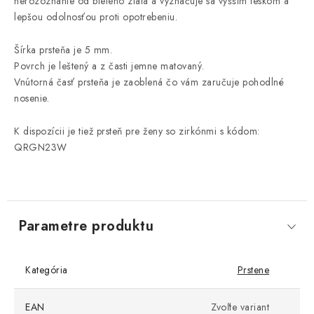
nerozoznanie od bieleho zlata a vyznačuje sa vyšším leskom a
lepšou odolnosťou proti opotrebeniu.
Šírka prsteňa je 5 mm.
Povrch je leštený a z časti jemne matovaný.
Vnútorná časť prsteňa je zaoblená čo vám zaručuje pohodlné
nosenie.
K dispozícii je tiež prsteň pre ženy so zirkónmi s kódom:
QRGN23W
Parametre produktu
Kategória
Prstene
EAN
Zvoľte variant