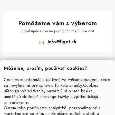
Pomôžeme vám s výberom
Potrebujete s niečím poradiť? Sme tu pre vás!
info
@
ligot.sk
Môžeme, prosím, používať cookies?
Cookies sú informácie uložené vo vašom zariadení, ktoré
sú nevyhnutné pre správnu funkciu stránky.
Cookies
Z
uľahčujú vyhľadávanie, pamätajú si obsah košíka,
á
umožňujú sledovať stav objednávky a zjednodušujú
p
prihlasovanie.
ä
Okrem toho používame analytické, personalizačné a
Facebook
t
marketingové cookies na zlepšenie našich služieb a