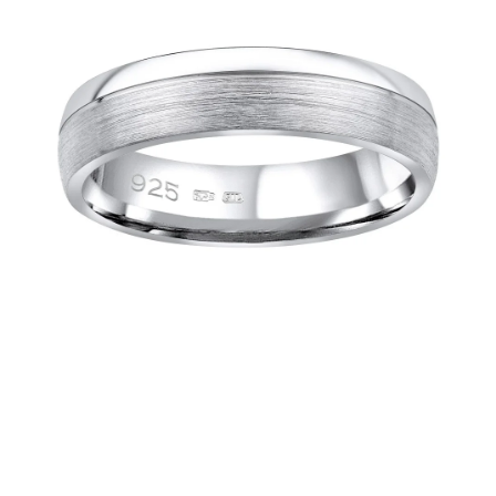
PRÍVESKY
SETY ŠPERKOV
ŠPERKY
Doprava a platba
Vrátenie, výmena, reklamácia
Kontakt
Obchodné podmienky
Ochrana súkromia