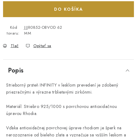
DO KOŠÍKA
Kód
JJJR0852-OBVOD 62
tovaru:
MM
Tlač
Opýtať sa
Popis
Strieborný prsteň INFINITY v lesklom prevedení je zdobený
priezračnými a výrazne trblietavými zirkónmi.
Materiál: Striebro 925/1000 s povrchovou antioxidačnou
úpravou Rhodia.
Vďaka antioxidačnej povrchovej úprave rhodiom je šperk na
nerozoznanie od bieleho zlata a vyznačuje sa vyšším leskom a