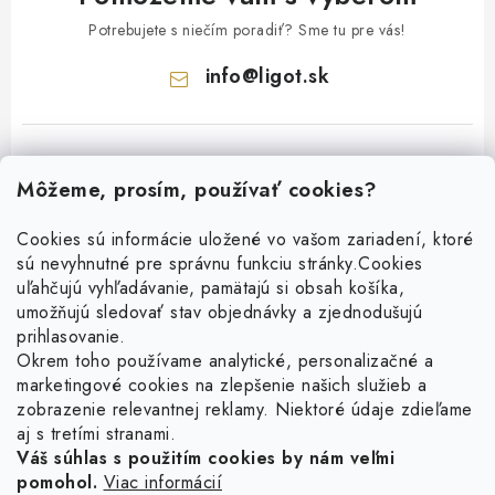
Potrebujete s niečím poradiť? Sme tu pre vás!
info
@
ligot.sk
Môžeme, prosím, používať cookies?
Cookies sú informácie uložené vo vašom zariadení, ktoré
sú nevyhnutné pre správnu funkciu stránky.
Cookies
Z
uľahčujú vyhľadávanie, pamätajú si obsah košíka,
á
umožňujú sledovať stav objednávky a zjednodušujú
p
prihlasovanie.
ä
Okrem toho používame analytické, personalizačné a
Facebook
t
marketingové cookies na zlepšenie našich služieb a
zobrazenie relevantnej reklamy. Niektoré údaje zdieľame
i
aj s tretími stranami.
Obľúbené šperky
e
Váš súhlas s použitím cookies by nám veľmi
pomohol.
Viac informácií
Náušnice