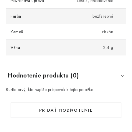
Povrchová úprava
Lesklá, Rhodiovanie
Farba
bezfarebná
Kameň
zirkón
Váha
2,4 g
Hodnotenie produktu (0)
Buďte prvý, kto napíše príspevok k tejto položke.
PRIDAŤ HODNOTENIE