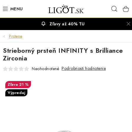
Prejsť
Hľad
na
obsah
Zľavy až 40% TU
VÝPREDAJ
Prstene
NÁUŠNICE
Strieborný prsteň INFINITY s Brilliance
NÁHRDELNÍKY
Zirconia
Podrobnosti hodnotenia
Neohodnotené
NÁRAMKY
21 %
PRSTENE
Výpredaj
OBRÚČKY
RETIAZKY