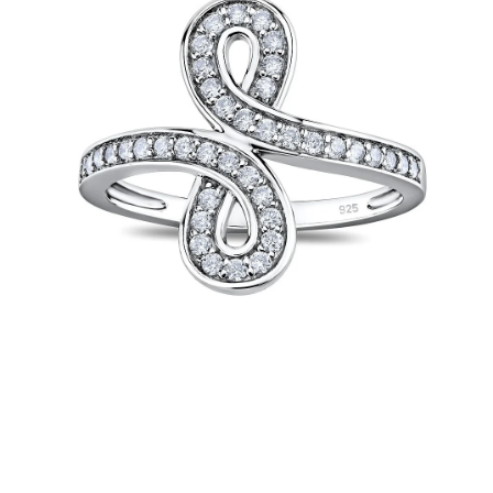
PRÍVESKY
SETY ŠPERKOV
ŠPERKY
Doprava a platba
Vrátenie, výmena, reklamácia
Kontakt
Obchodné podmienky
Ochrana súkromia