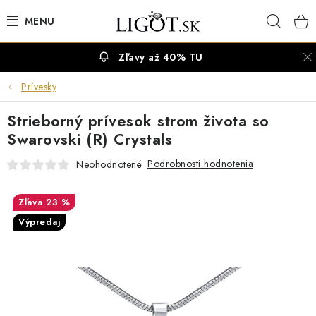
Prejsť
Hľad
na
obsah
Zľavy až 40% TU
VÝPREDAJ
Prívesky
NÁUŠNICE
Strieborný prívesok strom života so
NÁHRDELNÍKY
Swarovski (R) Crystals
Podrobnosti hodnotenia
Neohodnotené
NÁRAMKY
23 %
PRSTENE
Výpredaj
OBRÚČKY
RETIAZKY