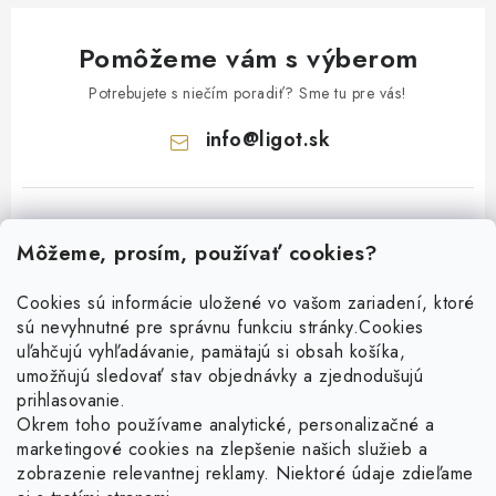
Pomôžeme vám s výberom
Potrebujete s niečím poradiť? Sme tu pre vás!
info
@
ligot.sk
Môžeme, prosím, používať cookies?
Cookies sú informácie uložené vo vašom zariadení, ktoré
sú nevyhnutné pre správnu funkciu stránky.
Cookies
Z
uľahčujú vyhľadávanie, pamätajú si obsah košíka,
á
umožňujú sledovať stav objednávky a zjednodušujú
p
prihlasovanie.
ä
Okrem toho používame analytické, personalizačné a
Facebook
t
marketingové cookies na zlepšenie našich služieb a
zobrazenie relevantnej reklamy. Niektoré údaje zdieľame
i