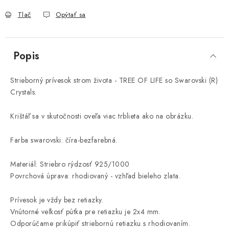
Tlač
Opýtať sa
Popis
Strieborný prívesok strom života - TREE OF LIFE so Swarovski (R)
Crystals.
Krištáľ sa v skutočnosti oveľa viac trblieta ako na obrázku.
Farba swarovski: číra-bezfarebná.
Materiál: Striebro rýdzosť 925/1000
Povrchová úprava: rhodiovaný - vzhľad bieleho zlata.
Prívesok je vždy bez retiazky.
Vnútorné veľkosť pútka pre retiazku je 2x4 mm.
Odporúčame prikúpiť striebornú retiazku s rhodiovaním.