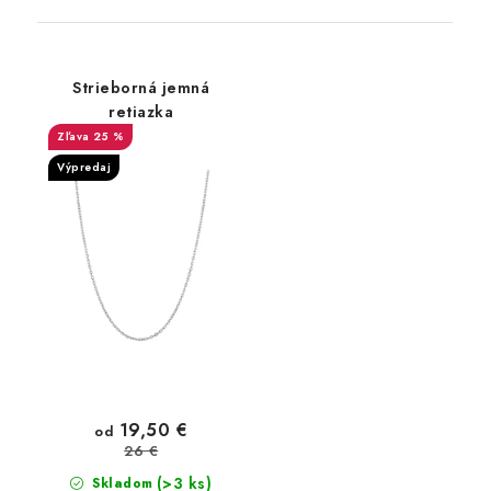
Strieborná jemná
retiazka
25 %
Výpredaj
19,50 €
od
26 €
(>3 ks)
Skladom