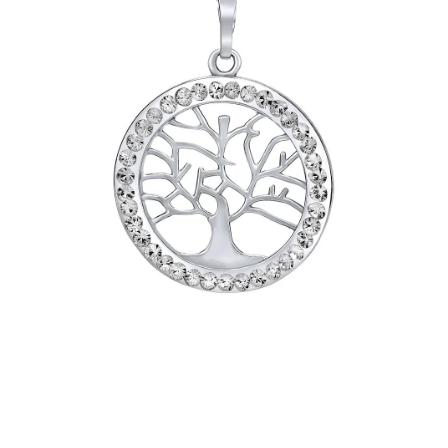
PRÍVESKY
SETY ŠPERKOV
ŠPERKY
Doprava a platba
Vrátenie, výmena, reklamácia
Kontakt
Obchodné podmienky
Ochrana súkromia