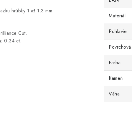
EAN
iazku hrúbky 1 až 1,3 mm.
Materiál
Pohlavie
illiance Cut.
: 0,34 ct.
Povrchová
Farba
Kameň
Váha