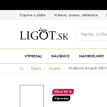
Prejsť
na
obsah
Doprava a platba
Vrátenie, výmena, reklamácia
VÝPREDAJ
NÁUŠNICE
NÁHRDELNÍKY
Domov
Šperky
Prívesky
Strieborný prívesok SRD
20 %
Výpredaj