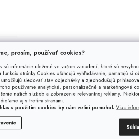
e, prosím, používať cookies?
s sú informácie uložené vo vašom zariadení, ktoré sú nevyhnu
 funkciu stránky.
Cookies uľahčujú vyhľadávanie, pamätajú si 
 umožňujú sledovať stav objednávky a zjednodušujú prihlasova
toho používame analytické, personalizačné a marketingové c
šenie našich služieb a zobrazenie relevantnej reklamy. Niekto
Súvisiaci tovar
dieľame aj s tretími stranami.
hlas s použitím cookies by nám veľmi pomohol.
Viac infor
tavenie
Súhl
borná jemná retiazka 1,2
Strieborná jemná reti