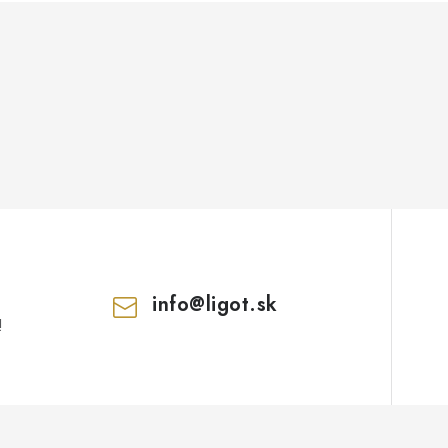
info
@
ligot.sk
!