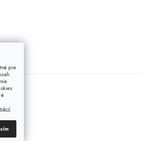
tné pre
obsah
nie.
ookies
ré
mácií
asím
azka