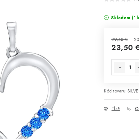
Skladom
(1 
29,40 €
–20
23,50 
Jednotková 
Kód tovaru:
SILV
Tlač
O