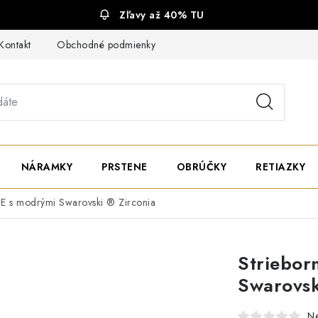
Zľavy až 40% TU
Kontakt
Obchodné podmienky
Ochrana súkromia
NÁRAMKY
PRSTENE
OBRÚČKY
RETIAZKY
CE s modrými Swarovski ® Zirconia
Striebor
Swarovsk
N