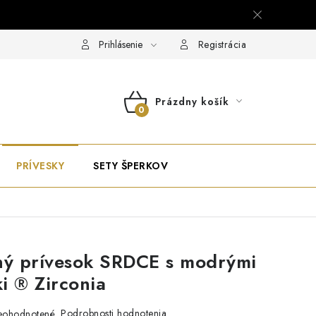
Prihlásenie
Registrácia
Prázdny košík
NÁKUPNÝ
KOŠÍK
PRÍVESKY
SETY ŠPERKOV
ný prívesok SRDCE s modrými
i ® Zirconia
Podrobnosti hodnotenia
eohodnotené