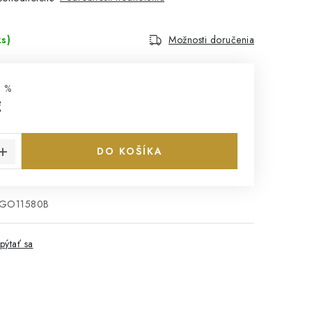
ks)
Možnosti doručenia
 %
€
cena:
DO KOŠÍKA
EGO11580B
pýtať sa