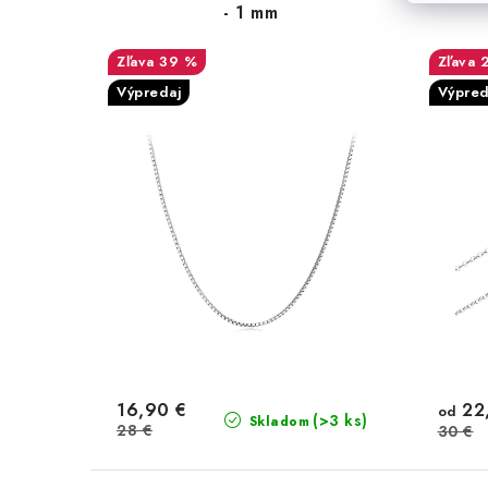
- 1 mm
39 %
Výpredaj
Výpred
16,90 €
22
od
(>3 ks)
Skladom
28 €
30 €