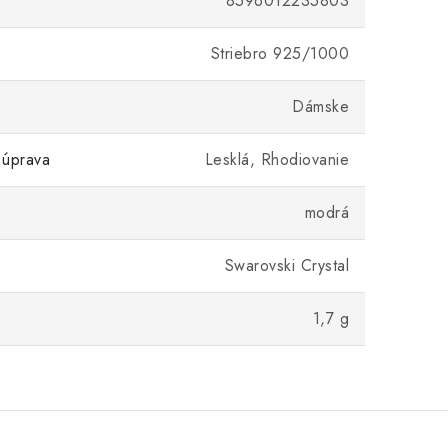
8596012235803
Striebro 925/1000
Dámske
 úprava
Lesklá, Rhodiovanie
modrá
Swarovski Crystal
1,7 g