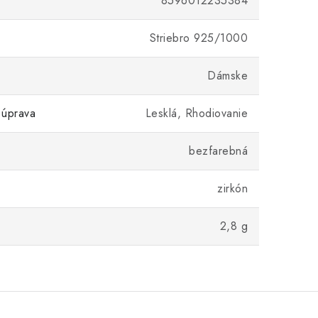
8596012235384
Striebro 925/1000
Dámske
 úprava
Lesklá, Rhodiovanie
bezfarebná
zirkón
2,8 g