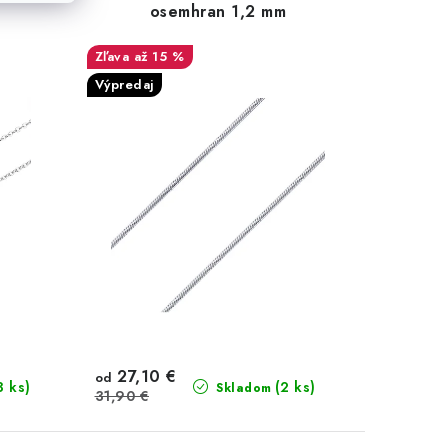
osemhran 1,2 mm
až 15 %
Výpredaj
27,10 €
od
3 ks)
(2 ks)
Skladom
31,90 €