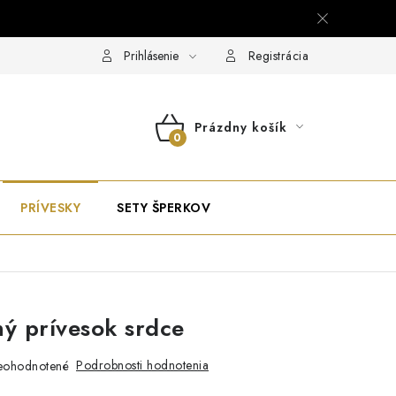
Prihlásenie
Registrácia
Prázdny košík
NÁKUPNÝ
KOŠÍK
PRÍVESKY
SETY ŠPERKOV
ný prívesok srdce
Podrobnosti hodnotenia
eohodnotené