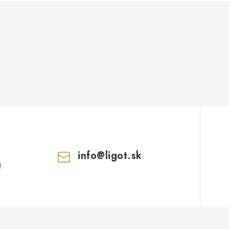
info
@
ligot.sk
!