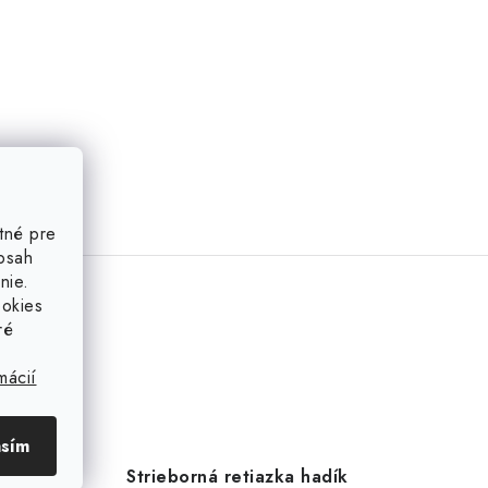
tné pre
obsah
nie.
ookies
ré
mácií
asím
ka 1,2
Strieborná retiazka hadík