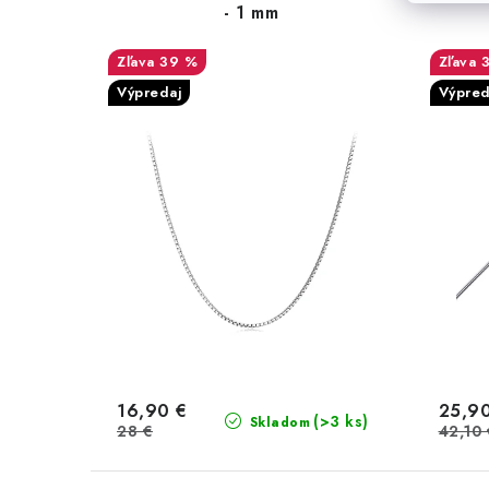
- 1 mm
39 %
Výpredaj
Výpred
16,90 €
25,9
(>3 ks)
Skladom
28 €
42,10 