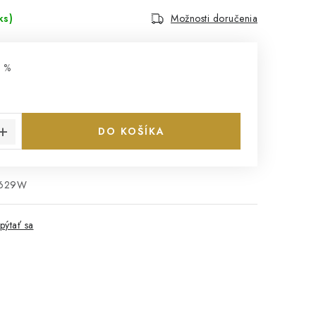
ks)
Možnosti doručenia
 %
cena:
DO KOŠÍKA
0629W
pýtať sa