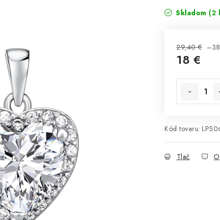
Skladom
(2 
29,40 €
–38
18 €
Jednotková 
Kód tovaru:
LPS
Tlač
O