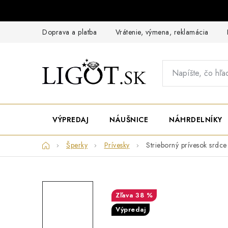
Prejsť
na
obsah
Doprava a platba
Vrátenie, výmena, reklamácia
VÝPREDAJ
NÁUŠNICE
NÁHRDELNÍKY
Domov
Šperky
Prívesky
Strieborný prívesok srdce
38 %
Výpredaj