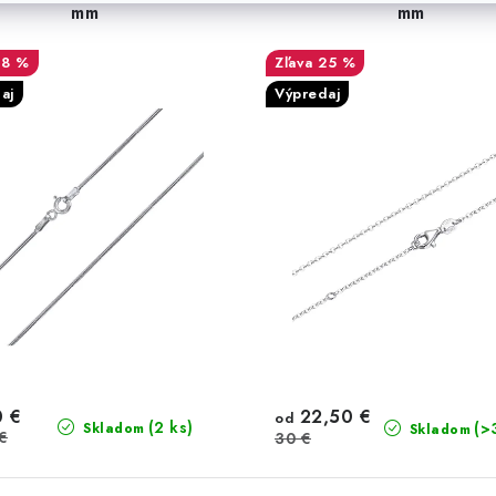
mm
mm
38 %
25 %
aj
Výpredaj
0 €
22,50 €
od
(2 ks)
(>
Skladom
Skladom
€
30 €