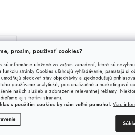
e, prosím, používať cookies?
s sú informácie uložené vo vašom zariadení, ktoré sú nevyhnu
 funkciu stránky.
Cookies uľahčujú vyhľadávanie, pamätajú si 
 umožňujú sledovať stav objednávky a zjednodušujú prihlasova
toho používame analytické, personalizačné a marketingové c
šenie našich služieb a zobrazenie relevantnej reklamy. Niekto
Súvisiaci tovar
dieľame aj s tretími stranami.
hlas s použitím cookies by nám veľmi pomohol.
Viac infor
tavenie
Súhl
eborná retiazka hadík 1,3
Strieborná jemná retiaz