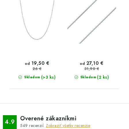
19,50 €
27,10 €
od
od
26 €
31,90 €
(>3 ks)
(2 ks)
Skladom
Skladom
Overené zákazníkmi
4.9
549
recenzií.
Zobraziť všetky recenzie