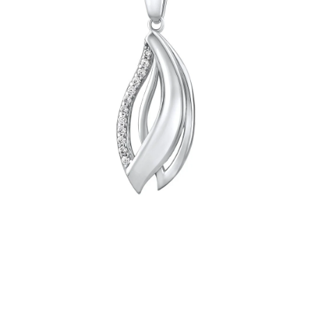
PRÍVESKY
SETY ŠPERKOV
ŠPERKY
Doprava a platba
Vrátenie, výmena, reklamácia
Kontakt
Obchodné podmienky
Ochrana súkromia