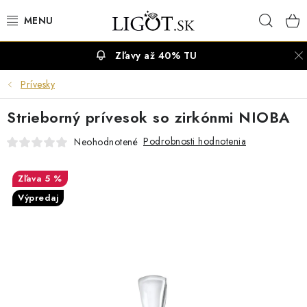
Prejsť
Hľad
na
obsah
Zľavy až 40% TU
VÝPREDAJ
Prívesky
NÁUŠNICE
Strieborný prívesok so zirkónmi NIOBA
NÁHRDELNÍKY
Podrobnosti hodnotenia
Neohodnotené
NÁRAMKY
5 %
Výpredaj
PRSTENE
OBRÚČKY
RETIAZKY