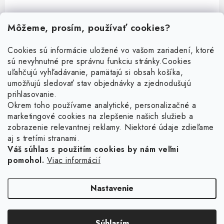
Môžeme, prosím, používať cookies?
Cookies sú informácie uložené vo vašom zariadení, ktoré
sú nevyhnutné pre správnu funkciu stránky.
Cookies
Z
uľahčujú vyhľadávanie, pamätajú si obsah košíka,
á
umožňujú sledovať stav objednávky a zjednodušujú
p
prihlasovanie.
ä
Okrem toho používame analytické, personalizačné a
Facebook
t
marketingové cookies na zlepšenie našich služieb a
zobrazenie relevantnej reklamy. Niektoré údaje zdieľame
i
aj s tretími stranami.
Obľúbené šperky
e
Váš súhlas s použitím cookies by nám veľmi
pomohol.
Viac informácií
Náušnice
Informácie pre vás
Prstene
Doprava a platba
Nastavenie
Náramky
Vrátenie, výmena, reklamácia
Retiazky
Súhlasím
Kontakt
Copyright 2026
Ligot.sk
. Všetky práva vyhradené.
Upraviť nastavenie cookies