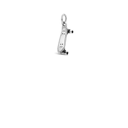
PRÍVESKY
SETY ŠPERKOV
ŠPERKY
Doprava a platba
Vrátenie, výmena, reklamácia
Kontakt
Obchodné podmienky
Ochrana súkromia