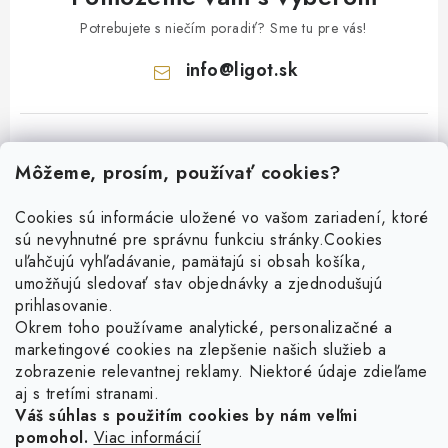
Potrebujete s niečím poradiť? Sme tu pre vás!
info
@
ligot.sk
Môžeme, prosím, používať cookies?
Cookies sú informácie uložené vo vašom zariadení, ktoré
sú nevyhnutné pre správnu funkciu stránky.
Cookies
Z
uľahčujú vyhľadávanie, pamätajú si obsah košíka,
á
umožňujú sledovať stav objednávky a zjednodušujú
p
prihlasovanie.
ä
Okrem toho používame analytické, personalizačné a
Facebook
t
marketingové cookies na zlepšenie našich služieb a
zobrazenie relevantnej reklamy. Niektoré údaje zdieľame
i
aj s tretími stranami.
Obľúbené šperky
e
Váš súhlas s použitím cookies by nám veľmi
pomohol.
Viac informácií
Náušnice