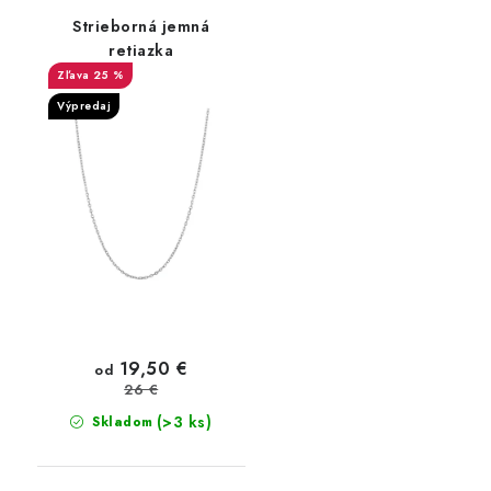
Strieborná jemná
retiazka
25 %
Výpredaj
19,50 €
od
26 €
(>3 ks)
Skladom