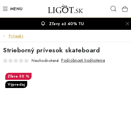
Prejsť
Hľad
na
obsah
Zľavy až 40% TU
VÝPREDAJ
Prívesky
NÁUŠNICE
Strieborný prívesok skateboard
NÁHRDELNÍKY
Podrobnosti hodnotenia
Neohodnotené
NÁRAMKY
30 %
Výpredaj
PRSTENE
OBRÚČKY
RETIAZKY