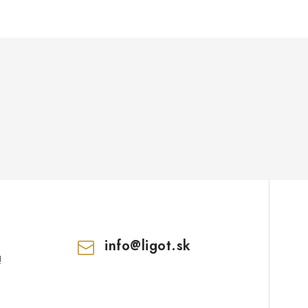
info
@
ligot.sk
!