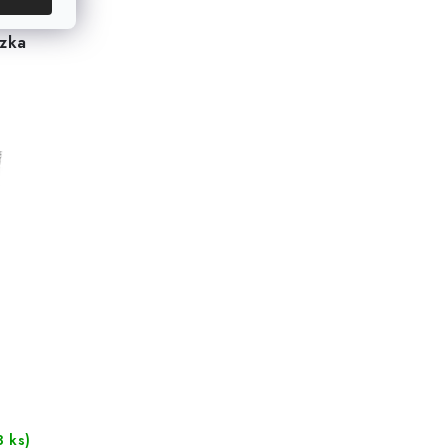
azka
3 ks)