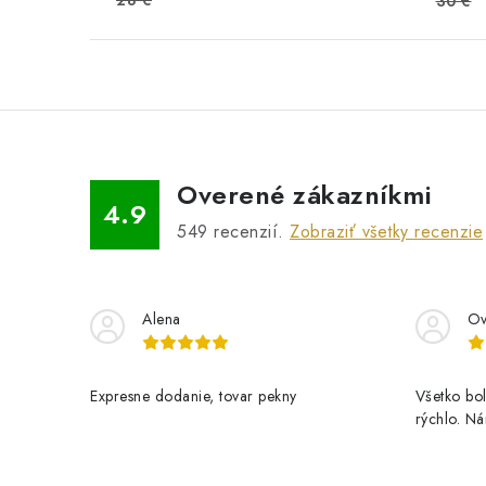
28 €
30 €
Overené zákazníkmi
4.9
549
recenzií.
Zobraziť všetky recenzie
Alena
Ov
Expresne dodanie, tovar pekny
Všetko bol
rýchlo. N