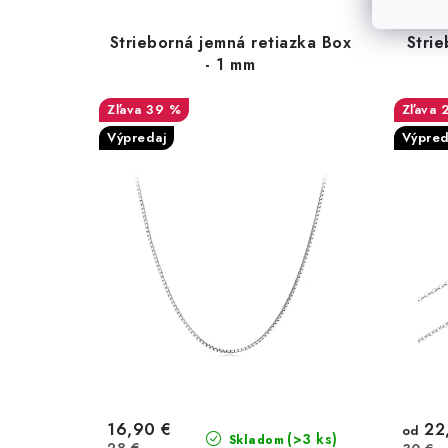
Strieborná jemná retiazka Box
Strie
- 1 mm
39 %
Výpredaj
Výpred
16,90 €
22
od
(>3 ks)
Skladom