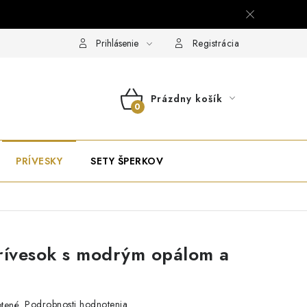
Prihlásenie
Registrácia
Prázdny košík
NÁKUPNÝ
KOŠÍK
PRÍVESKY
SETY ŠPERKOV
rívesok s modrým opálom a
Podrobnosti hodnotenia
tené