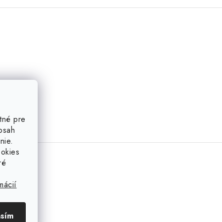
tné pre
obsah
nie.
ookies
ré
mácií
asím