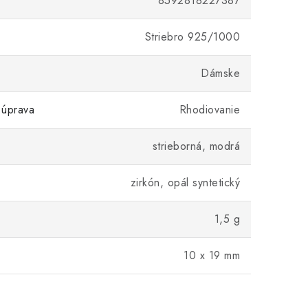
8592818227387
Striebro 925/1000
Dámske
 úprava
Rhodiovanie
strieborná, modrá
zirkón, opál syntetický
1,5 g
10 x 19 mm