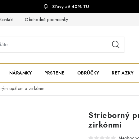
Zľavy až 40% TU
Kontakt
Obchodné podmienky
Ochrana súkromia
NÁRAMKY
PRSTENE
OBRÚČKY
RETIAZKY
drým opálom a zirkónmi
Strieborný p
zirkónmi
Neohodno