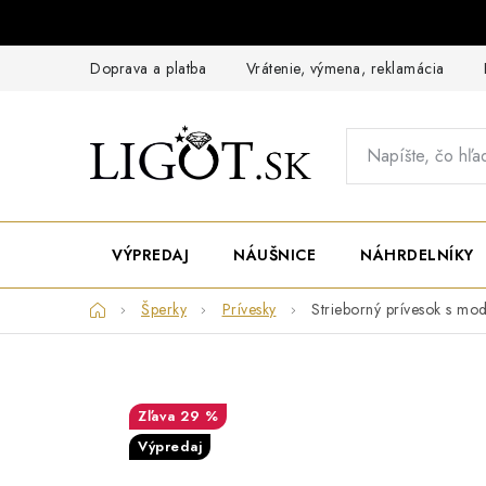
Prejsť
na
obsah
Doprava a platba
Vrátenie, výmena, reklamácia
VÝPREDAJ
NÁUŠNICE
NÁHRDELNÍKY
Domov
Šperky
Prívesky
Strieborný prívesok s mo
29 %
Výpredaj