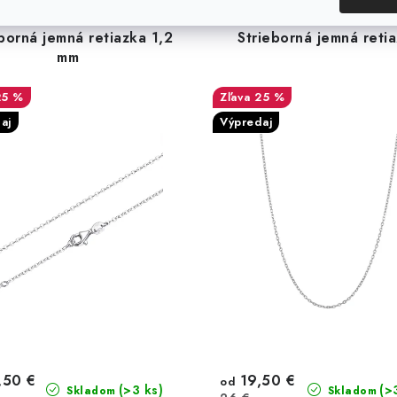
borná jemná retiazka 1,2
Strieborná jemná reti
mm
25 %
25 %
aj
Výpredaj
,50 €
19,50 €
od
(>3 ks)
(>
Skladom
Skladom