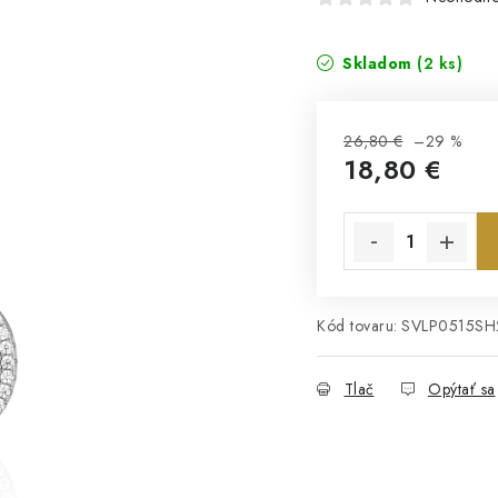
Skladom
(2 ks)
26,80 €
–29 %
18,80 €
Jednotková cena:
Kód tovaru:
SVLP0515S
Tlač
Opýtať sa