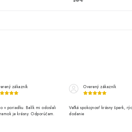
26 €
erený zákazník
Overený zákazník
o v poriadku. Balík mi odoslali
Veľká spokojnosť krásny šperk, rý
áramok je krásny. Odporúčam.
dodanie