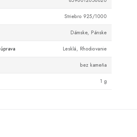
8596012056620
Striebro 925/1000
Dámske, Pánske
 úprava
Lesklá, Rhodiovanie
bez kameňa
1 g