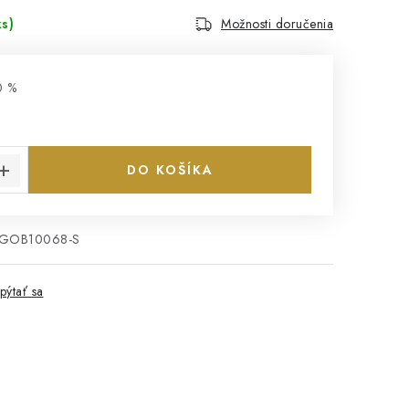
ks)
Možnosti doručenia
0 %
€
cena:
DO KOŠÍKA
EGOB10068-S
pýtať sa