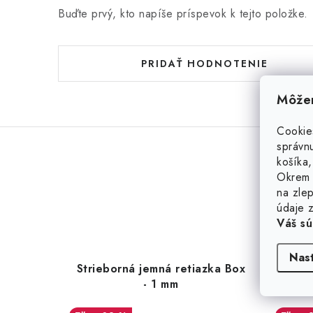
Buďte prvý, kto napíše príspevok k tejto položke.
PRIDAŤ HODNOTENIE
Môžem
Cookie
správnu
košíka,
Okrem 
na zlep
údaje z
Váš sú
Nas
Strieborná jemná retiazka Box
Strie
- 1 mm