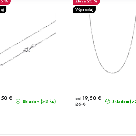
25 %
25 %
aj
Výpredaj
,50 €
19,50 €
od
(>3 ks)
(>
Skladom
Skladom
26 €