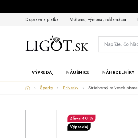
Prejsť
na
obsah
Doprava a platba
Vrátenie, výmena, reklamácia
VÝPREDAJ
NÁUŠNICE
NÁHRDELNÍKY
Domov
Šperky
Prívesky
Strieborný prívesok písm
40 %
Výpredaj