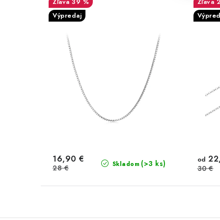
39 %
Výpredaj
Výpred
16,90 €
22
od
(>3 ks)
Skladom
28 €
30 €