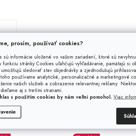
e, prosím, používať cookies?
s sú informácie uložené vo vašom zariadení, ktoré sú nevyhnu
 funkciu stránky.
Cookies uľahčujú vyhľadávanie, pamätajú si 
 umožňujú sledovať stav objednávky a zjednodušujú prihlasova
Súvisiaci tovar
toho používame analytické, personalizačné a marketingové c
šenie našich služieb a zobrazenie relevantnej reklamy. Niekto
dieľame aj s tretími stranami.
hlas s použitím cookies by nám veľmi pomohol.
Viac infor
tavenie
Súhl
borná jemná retiazka 1,2
Strieborná jemná reti
mm