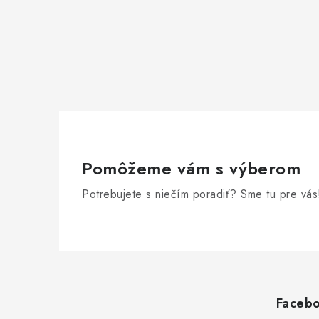
Pomôžeme vám s výberom
Potrebujete s niečím poradiť? Sme tu pre vás
Z
á
p
Faceb
ä