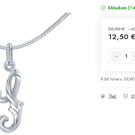
Skladom
(1 
20,90 €
–4
12,50 
Jednotková 
Kód tovaru:
SILV
Tlač
O