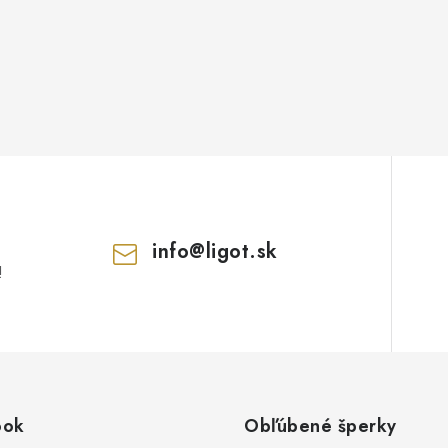
info
@
ligot.sk
!
ook
Obľúbené šperky