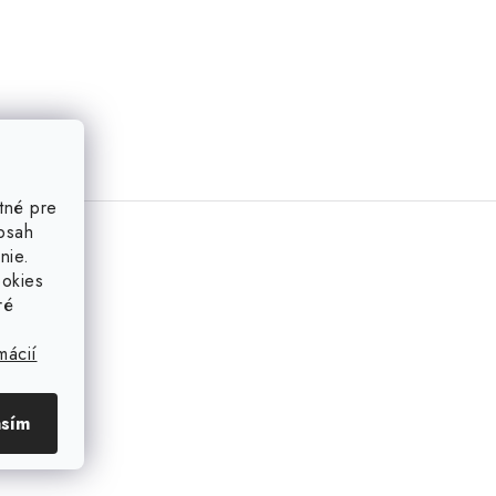
tné pre
obsah
nie.
ookies
ré
mácií
asím
azka