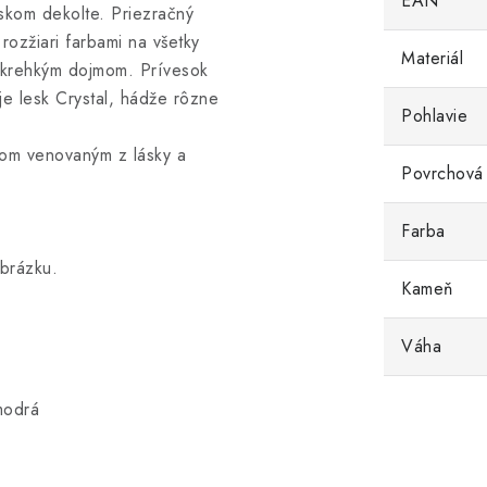
EAN
skom dekolte. Priezračný
rozžiari farbami na všetky
Materiál
 krehkým dojmom. Prívesok
je lesk Crystal, hádže rôzne
Pohlavie
kom venovaným z lásky a
Povrchová
Farba
obrázku.
Kameň
Váha
modrá