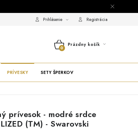
Prihlásenie
Registrácia
Prázdny košík
NÁKUPNÝ
KOŠÍK
PRÍVESKY
SETY ŠPERKOV
ný prívesok - modré srdce
IZED (TM) - Swarovski