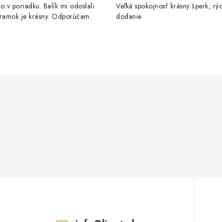
o v poriadku. Balík mi odoslali
Veľká spokojnosť krásny šperk, rý
áramok je krásny. Odporúčam.
dodanie