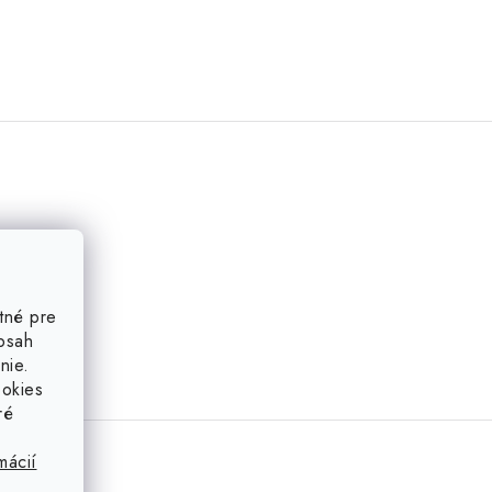
tné pre
obsah
nie.
ookies
ré
mácií