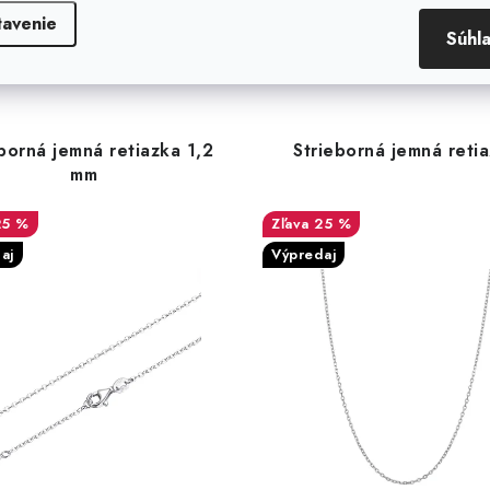
Súvisiaci tovar
tavenie
Súhl
borná jemná retiazka 1,2
Strieborná jemná reti
mm
25 %
25 %
aj
Výpredaj