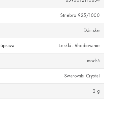
8596012110834
Striebro 925/1000
Dámske
 úprava
Lesklá, Rhodiovanie
modrá
Swarovski Crystal
2 g