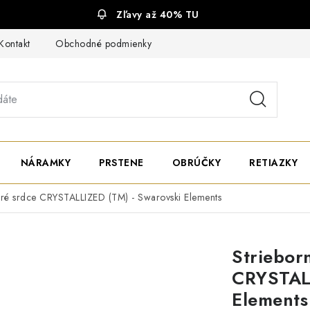
Zľavy až 40% TU
Kontakt
Obchodné podmienky
Ochrana súkromia
NÁRAMKY
PRSTENE
OBRÚČKY
RETIAZKY
dré srdce CRYSTALLIZED (TM) - Swarovski Elements
Striebor
CRYSTALL
Elements