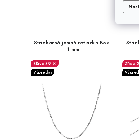
Nas
Strieborná jemná retiazka Box
Strie
- 1 mm
39 %
Výpredaj
Výpred