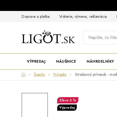
Prejsť
na
obsah
Doprava a platba
Vrátenie, výmena, reklamácia
VÝPREDAJ
NÁUŠNICE
NÁHRDELNÍKY
Domov
Šperky
Prívesky
Strieborný prívesok - mo
5 %
Výpredaj