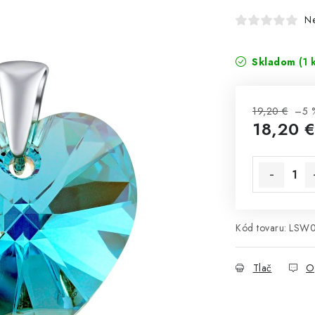
N
Skladom
(1 
19,20 €
–5 
18,20 
Jednotková 
Kód tovaru:
LSW0
Tlač
O