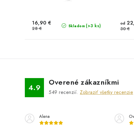
16,90 €
22
od
(>3 ks)
Skladom
28 €
30 €
Overené zákazníkmi
4.9
549
recenzií.
Zobraziť všetky recenzie
Alena
Ov