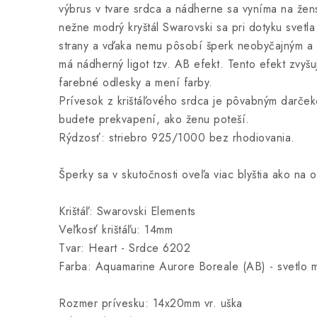
výbrus v tvare srdca a nádherne sa vyníma na žen
nežne modrý kryštál Swarovski sa pri dotyku svetla 
strany a vďaka nemu pôsobí šperk neobyčajným a
má nádherný ligot tzv. AB efekt. Tento efekt zvyšu
farebné odlesky a mení farby.
Prívesok z krištáľového srdca je pôvabným darče
budete prekvapení, ako ženu poteší.
Rýdzosť: striebro 925/1000 bez rhodiovania.
Šperky sa v skutočnosti oveľa viac blyštia ako na 
Krištáľ: Swarovski Elements
Veľkosť krištáľu: 14mm
Tvar: Heart - Srdce 6202
Farba: Aquamarine Aurore Boreale (AB) - svetlo 
Rozmer prívesku: 14x20mm vr. uška