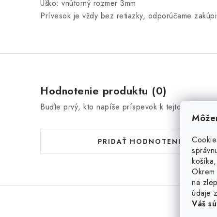
Uško: vnútorný rozmer 3mm
Prívesok je vždy bez retiazky, odporúčame zakúpiť
Hodnotenie produktu (0)
Buďte prvý, kto napíše príspevok k tejto položke.
Môžem
Cookie
PRIDAŤ HODNOTENIE
správnu
košíka,
Okrem 
na zlep
údaje z
Váš sú