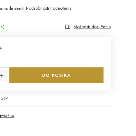
Podrobnosti hodnotenia
eohodnotené
ks)
Možnosti doručenia
%
€
cena:
DO KOŠÍKA
61P
pýtať sa