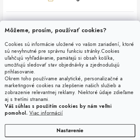
Môžeme, prosím, používať cookies?
Cookies sú informácie uložené vo vašom zariadení, ktoré
sú nevyhnutné pre správnu funkciu stránky.
Cookies
Z
uľahčujú vyhľadávanie, pamätajú si obsah košíka,
á
umožňujú sledovať stav objednávky a zjednodušujú
p
prihlasovanie.
ä
Okrem toho používame analytické, personalizačné a
Facebook
t
marketingové cookies na zlepšenie našich služieb a
zobrazenie relevantnej reklamy. Niektoré údaje zdieľame
i
aj s tretími stranami.
Obľúbené šperky
e
Váš súhlas s použitím cookies by nám veľmi
pomohol.
Viac informácií
Náušnice
Informácie pre vás
Prstene
Doprava a platba
Nastavenie
Náramky