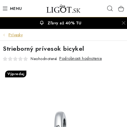
Prejsť
Hľad
na
obsah
Zľavy až 40% TU
VÝPREDAJ
Prívesky
NÁUŠNICE
Strieborný prívesok bicykel
NÁHRDELNÍKY
Podrobnosti hodnotenia
Neohodnotené
NÁRAMKY
Výpredaj
PRSTENE
OBRÚČKY
RETIAZKY