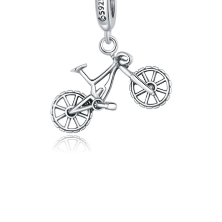
PRÍVESKY
SETY ŠPERKOV
ŠPERKY
Doprava a platba
Vrátenie, výmena, reklamácia
Kontakt
Obchodné podmienky
Ochrana súkromia