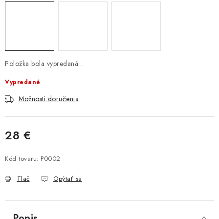
Položka bola vypredaná…
Vypredané
Možnosti doručenia
28 €
Jednotková cena:
Kód tovaru:
P0002
Tlač
Opýtať sa
Popis