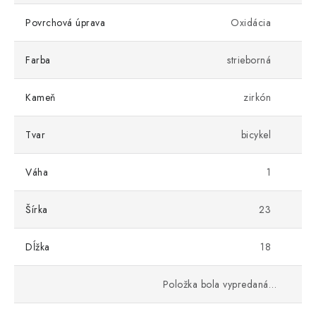
Povrchová úprava
Oxidácia
Farba
strieborná
Kameň
zirkón
Tvar
bicykel
Váha
1
Šírka
23
Dĺžka
18
Položka bola vypredaná…