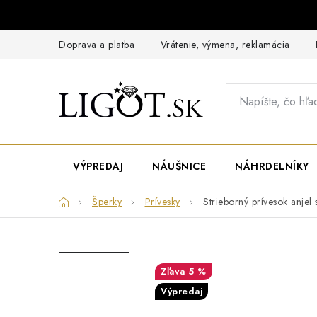
Prejsť
na
obsah
Doprava a platba
Vrátenie, výmena, reklamácia
VÝPREDAJ
NÁUŠNICE
NÁHRDELNÍKY
Domov
Šperky
Prívesky
Strieborný prívesok anjel
5 %
Výpredaj