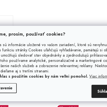
e, prosím, používať cookies?
s sú informácie uložené vo vašom zariadení, ktoré sú nevyhnu
 funkciu stránky.
Cookies uľahčujú vyhľadávanie, pamätajú si 
 umožňujú sledovať stav objednávky a zjednodušujú prihlasova
Súvisiaci tovar
toho používame analytické, personalizačné a marketingové c
šenie našich služieb a zobrazenie relevantnej reklamy. Niekto
dieľame aj s tretími stranami.
hlas s použitím cookies by nám veľmi pomohol.
Viac infor
tavenie
Súhl
borná jemná retiazka 1,2
Strieborná jemná reti
mm