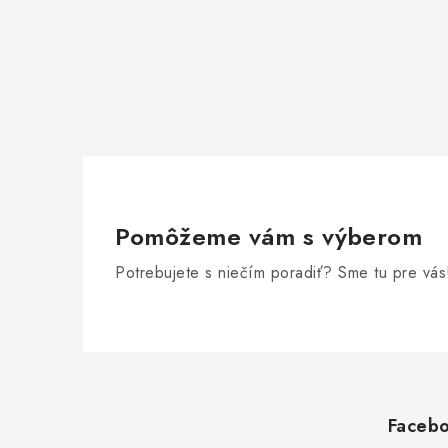
Pomôžeme vám s výberom
Potrebujete s niečím poradiť? Sme tu pre vás
Z
á
p
Faceb
ä