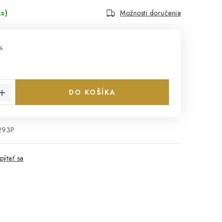
ks)
Možnosti doručenia
%
€
cena:
DO KOŠÍKA
293P
pýtať sa