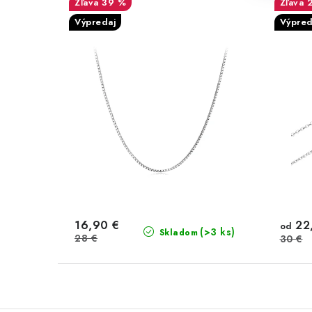
39 %
Výpredaj
Výpred
16,90 €
22
od
(>3 ks)
Skladom
28 €
30 €