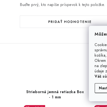
Buďte prvý, kto napíše príspevok k tejto položke.
PRIDAŤ HODNOTENIE
Môžem
Cookie
správnu
košíka,
Okrem 
na zlep
údaje z
Váš sú
Nas
Strieborná jemná retiazka Box
Strie
- 1 mm