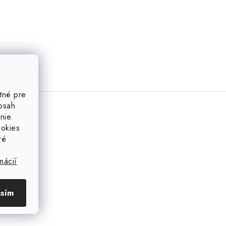
tné pre
obsah
nie.
ookies
ré
mácií
asím
azka