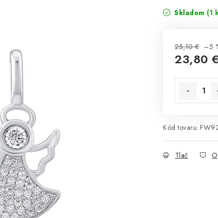
Skladom
(1 
25,10 €
–5 
23,80 
Jednotková 
Kód tovaru:
FW9
Tlač
O