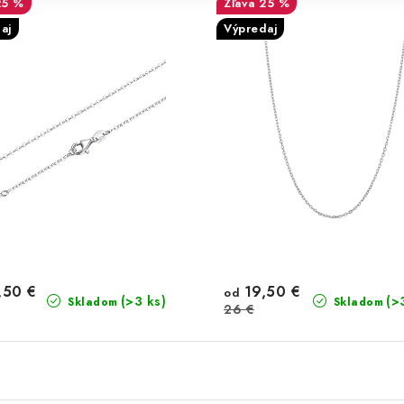
25 %
25 %
aj
Výpredaj
,50 €
19,50 €
od
(>3 ks)
(>
Skladom
Skladom
26 €