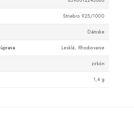
8596012243686
Striebro 925/1000
Dámske
 úprava
Lesklá, Rhodiovanie
zirkón
1,4 g