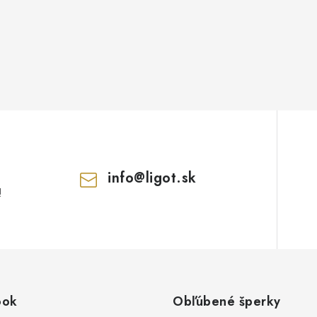
info
@
ligot.sk
!
ook
Obľúbené šperky