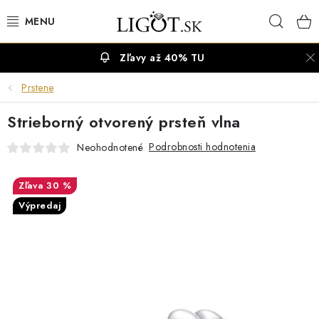
Prejsť
Hľad
na
obsah
Zľavy až 40% TU
VÝPREDAJ
Prstene
NÁUŠNICE
Strieborný otvorený prsteň vlna
NÁHRDELNÍKY
Podrobnosti hodnotenia
Neohodnotené
NÁRAMKY
30 %
Výpredaj
PRSTENE
OBRÚČKY
RETIAZKY