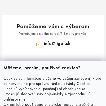
Pomôžeme vám s výberom
Potrebujete s niečím poradiť? Sme tu pre vás!
info
@
ligot.sk
Môžeme, prosím, používať cookies?
Cookies sú informácie uložené vo vašom zariadení, ktoré
sú nevyhnutné pre správnu funkciu stránky.
Cookies
Z
uľahčujú vyhľadávanie, pamätajú si obsah košíka,
á
umožňujú sledovať stav objednávky a zjednodušujú
p
prihlasovanie.
ä
Okrem toho používame analytické, personalizačné a