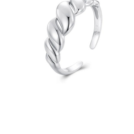
PRÍVESKY
SETY ŠPERKOV
ŠPERKY
Doprava a platba
Vrátenie, výmena, reklamácia
Kontakt
Obchodné podmienky
Ochrana súkromia