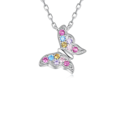
PRÍVESKY
SETY ŠPERKOV
ŠPERKY
Doprava a platba
Vrátenie, výmena, reklamácia
Kontakt
Obchodné podmienky
Ochrana súkromia