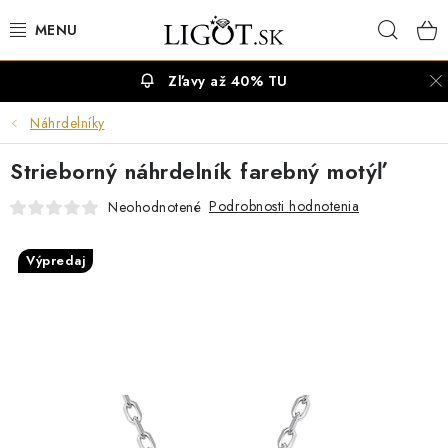
Prejsť
Hľad
na
obsah
Zľavy až 40% TU
VÝPREDAJ
Náhrdelníky
NÁUŠNICE
Strieborný náhrdelník farebný motýľ
NÁHRDELNÍKY
Podrobnosti hodnotenia
Neohodnotené
NÁRAMKY
Výpredaj
PRSTENE
OBRÚČKY
RETIAZKY