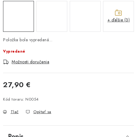
+ ďalšie (3)
Položka bola vypredaná…
Vypredané
Možnosti doručenia
27,90 €
Jednotková cena:
Kód tovaru:
N0054
Tlač
Opýtať sa
Popis