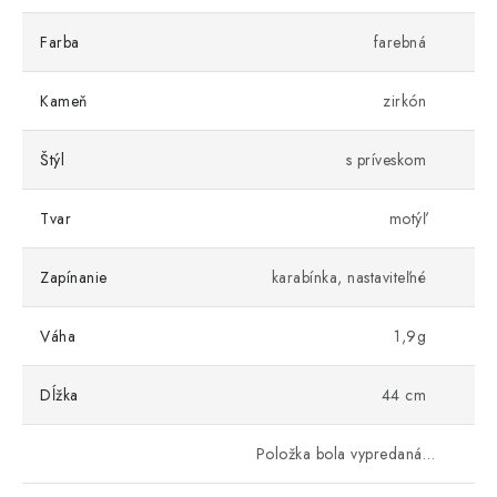
Farba
farebná
Kameň
zirkón
Štýl
s príveskom
Tvar
motýľ
Zapínanie
karabínka, nastaviteľné
Váha
1,9g
Dĺžka
44 cm
Položka bola vypredaná…