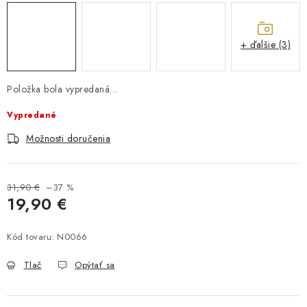
+ ďalšie (3)
Položka bola vypredaná…
Vypredané
Možnosti doručenia
31,90 €
–37 %
19,90 €
Jednotková cena:
Kód tovaru:
N0066
Tlač
Opýtať sa