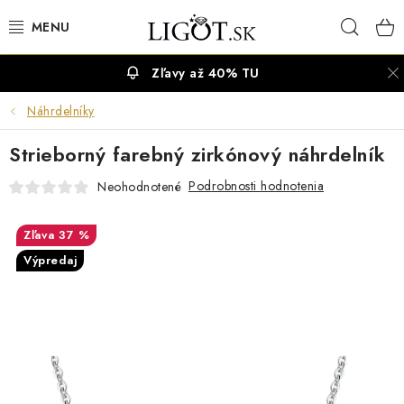
Prejsť
Hľad
na
obsah
Zľavy až 40% TU
VÝPREDAJ
Náhrdelníky
NÁUŠNICE
Strieborný farebný zirkónový náhrdelník
NÁHRDELNÍKY
Podrobnosti hodnotenia
Neohodnotené
NÁRAMKY
37 %
Výpredaj
PRSTENE
OBRÚČKY
RETIAZKY