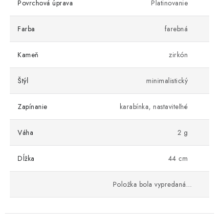
Povrchová úprava
Platinovanie
Farba
farebná
Kameň
zirkón
Štýl
minimalistický
Zapínanie
karabínka, nastaviteľné
Váha
2 g
Dĺžka
44 cm
Položka bola vypredaná…