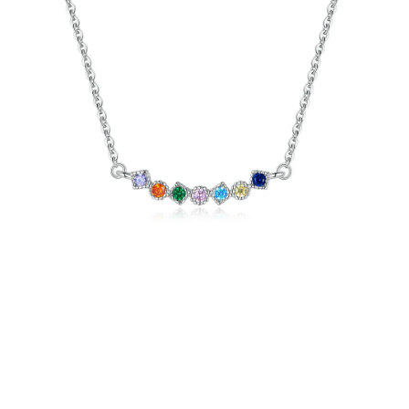
PRÍVESKY
SETY ŠPERKOV
ŠPERKY
Doprava a platba
Vrátenie, výmena, reklamácia
Kontakt
Obchodné podmienky
Ochrana súkromia