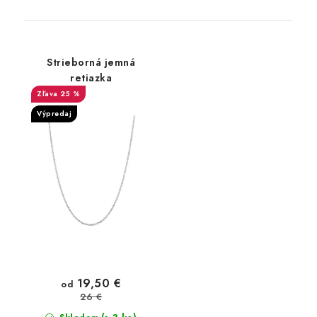
Strieborná jemná
retiazka
25 %
Výpredaj
19,50 €
od
26 €