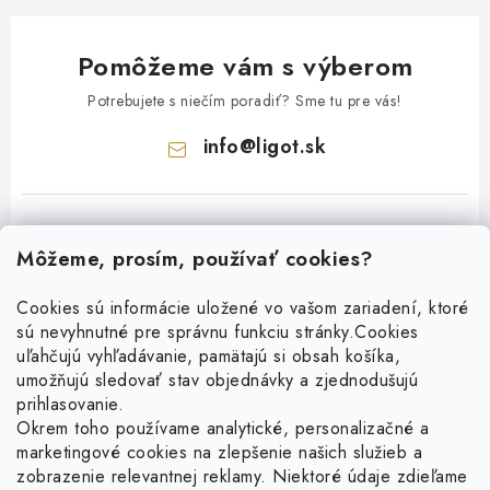
Pomôžeme vám s výberom
Potrebujete s niečím poradiť? Sme tu pre vás!
info
@
ligot.sk
Môžeme, prosím, používať cookies?
Cookies sú informácie uložené vo vašom zariadení, ktoré
sú nevyhnutné pre správnu funkciu stránky.
Cookies
Z
uľahčujú vyhľadávanie, pamätajú si obsah košíka,
á
umožňujú sledovať stav objednávky a zjednodušujú
p
prihlasovanie.
ä
Okrem toho používame analytické, personalizačné a
Facebook
t
marketingové cookies na zlepšenie našich služieb a
zobrazenie relevantnej reklamy. Niektoré údaje zdieľame
i