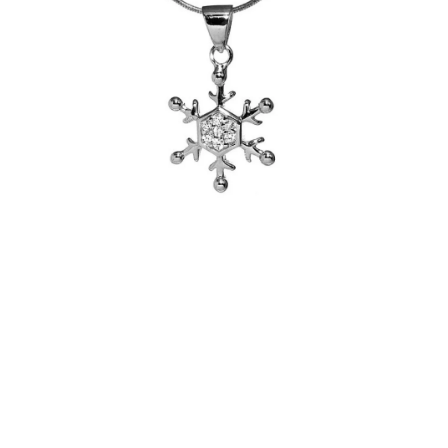
PRÍVESKY
SETY ŠPERKOV
ŠPERKY
Doprava a platba
Vrátenie, výmena, reklamácia
Kontakt
Obchodné podmienky
Ochrana súkromia