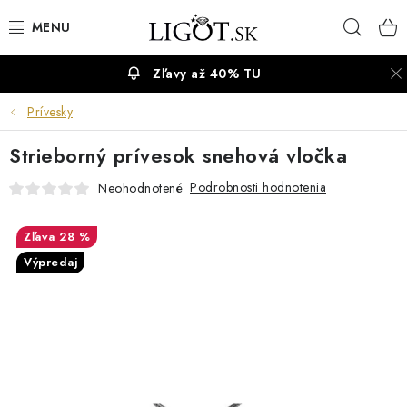
Prejsť
Hľad
na
obsah
Zľavy až 40% TU
VÝPREDAJ
Prívesky
NÁUŠNICE
Strieborný prívesok snehová vločka
NÁHRDELNÍKY
Podrobnosti hodnotenia
Neohodnotené
NÁRAMKY
28 %
Výpredaj
PRSTENE
OBRÚČKY
RETIAZKY