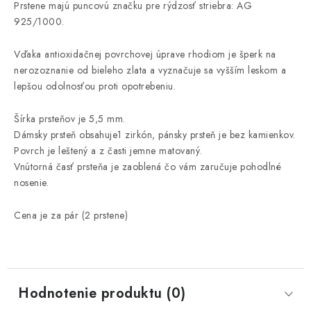
Prstene majú puncovú značku pre rýdzosť striebra: AG
925/1000.
Vďaka antioxidačnej povrchovej úprave rhodiom je šperk na
nerozoznanie od bieleho zlata a vyznačuje sa vyšším leskom a
lepšou odolnosťou proti opotrebeniu.
Šírka prsteňov je 5,5 mm.
Dámsky prsteň obsahuje1 zirkón, pánsky prsteň je bez kamienkov.
Povrch je leštený a z časti jemne matovaný.
Vnútorná časť prsteňa je zaoblená čo vám zaručuje pohodlné
nosenie.
Cena je za pár (2 prstene)
Hodnotenie produktu (0)