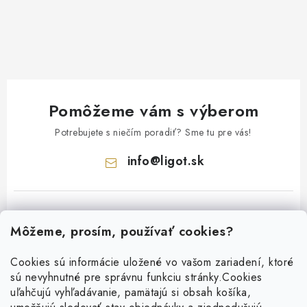
Pomôžeme vám s výberom
Potrebujete s niečím poradiť? Sme tu pre vás!
info
@
ligot.sk
Môžeme, prosím, používať cookies?
Cookies sú informácie uložené vo vašom zariadení, ktoré
sú nevyhnutné pre správnu funkciu stránky.
Cookies
Z
uľahčujú vyhľadávanie, pamätajú si obsah košíka,
á