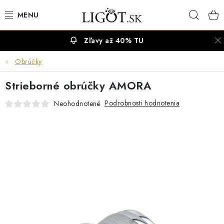
Prejsť
Hľad
na
obsah
Zľavy až 40% TU
VÝPREDAJ
Obrúčky
NÁUŠNICE
Strieborné obrúčky AMORA
NÁHRDELNÍKY
Podrobnosti hodnotenia
Neohodnotené
NÁRAMKY
PRSTENE
OBRÚČKY
RETIAZKY