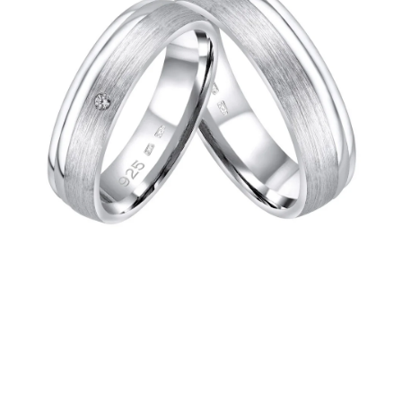
PRÍVESKY
SETY ŠPERKOV
ŠPERKY
Doprava a platba
Vrátenie, výmena, reklamácia
Kontakt
Obchodné podmienky
Ochrana súkromia