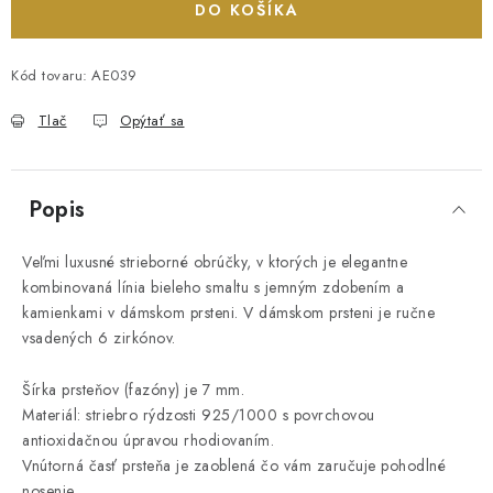
DO KOŠÍKA
Kód tovaru:
AE039
Tlač
Opýtať sa
Popis
Veľmi luxusné strieborné obrúčky, v ktorých je elegantne
kombinovaná línia bieleho smaltu s jemným zdobením a
kamienkami v dámskom prsteni. V dámskom prsteni je ručne
vsadených 6 zirkónov.
Šírka prsteňov (fazóny) je 7 mm.
Materiál: striebro rýdzosti 925/1000
s povrchovou
antioxidačnou úpravou rhodiovaním.
Vnútorná časť prsteňa je zaoblená čo vám zaručuje pohodlné
nosenie.