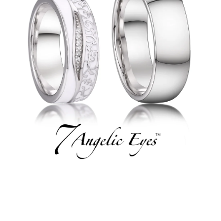
PRÍVESKY
SETY ŠPERKOV
ŠPERKY
Doprava a platba
Vrátenie, výmena, reklamácia
Kontakt
Obchodné podmienky
Ochrana súkromia