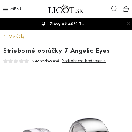
Prejsť
Hľad
na
obsah
Zľavy až 40% TU
VÝPREDAJ
Obrúčky
NÁUŠNICE
Strieborné obrúčky 7 Angelic Eyes
NÁHRDELNÍKY
Podrobnosti hodnotenia
Neohodnotené
NÁRAMKY
PRSTENE
OBRÚČKY
RETIAZKY