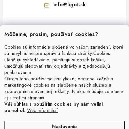
info
@
ligot.sk
Môžeme, prosím, používať cookies?
Cookies sú informácie uložené vo vašom zariadení, ktoré
sú nevyhnutné pre správnu funkciu stránky.
Cookies
Z
uľahčujú vyhľadávanie, pamätajú si obsah košíka,
á
umožňujú sledovať stav objednávky a zjednodušujú
p
prihlasovanie.
ä
Okrem toho používame analytické, personalizačné a
Facebook
t
marketingové cookies na zlepšenie našich služieb a
zobrazenie relevantnej reklamy. Niektoré údaje zdieľame
i
aj s tretími stranami.
Obľúbené šperky
e
Váš súhlas s použitím cookies by nám veľmi
pomohol.
Viac informácií
Náušnice
Informácie pre vás
Prstene
Doprava a platba
Nastavenie