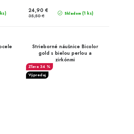
24,90 €
 ks)
(1 ks)
Skladom
35,50 €
 ocele
Strieborné náušnice Bicolor
gold s bielou perlou a
zirkónmi
34 %
Výpredaj