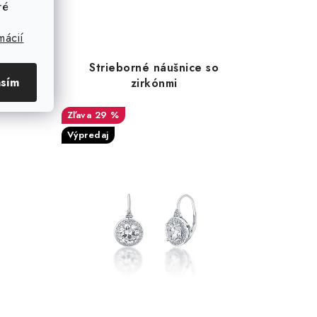
ré
mácií
e
Strieborné náušnice so
asím
ým
zirkónmi
ovski
29 %
Výpredaj