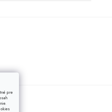
tné pre
obsah
nie.
ookies