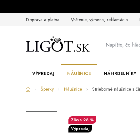
Prejsť
na
obsah
Doprava a platba
Vrátenie, výmena, reklamácia
VÝPREDAJ
NÁUŠNICE
NÁHRDELNÍKY
Domov
Šperky
Náušnice
Strieborné náušnice s č
28 %
Výpredaj