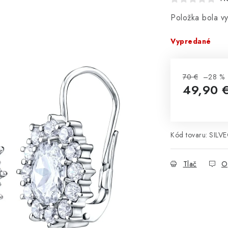
Položka bola 
Vypredané
70 €
–28 %
49,90 
Jednotková 
Kód tovaru:
SILV
Tlač
O