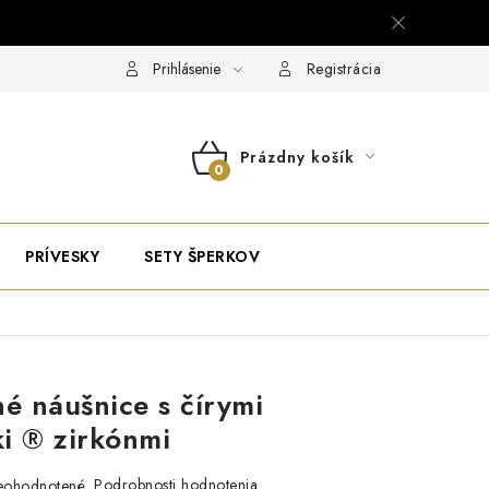
Prihlásenie
Registrácia
Prázdny košík
NÁKUPNÝ
KOŠÍK
PRÍVESKY
SETY ŠPERKOV
né náušnice s čírymi
i ® zirkónmi
Podrobnosti hodnotenia
eohodnotené