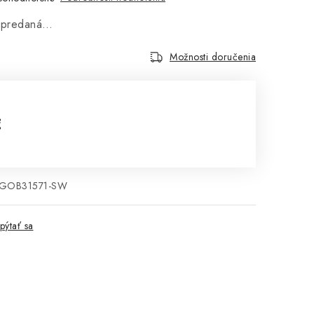
vypredaná…
Možnosti doručenia
€
cena:
EGOB31571-SW
pýtať sa