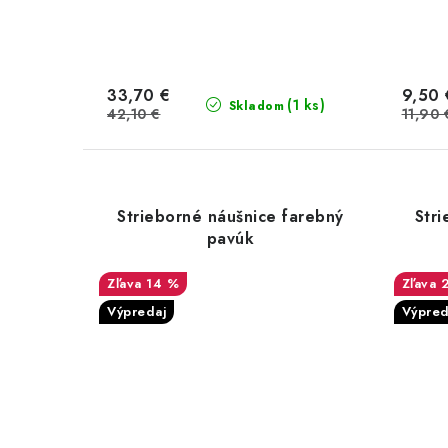
33,70 €
9,50 
(1 ks)
Skladom
42,10 €
11,90 
Strieborné náušnice farebný
Stri
pavúk
14 %
Výpredaj
Výpred