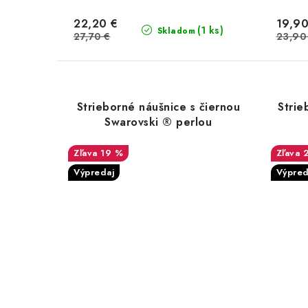
22,20 €
19,90
(1 ks)
Skladom
27,70 €
23,90
Strieborné náušnice s čiernou
Strie
Swarovski ® perlou
19 %
Výpredaj
Výpred