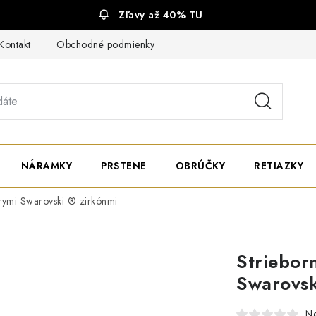
Zľavy až 40% TU
Kontakt
Obchodné podmienky
Ochrana súkromia
NÁRAMKY
PRSTENE
OBRÚČKY
RETIAZKY
írymi Swarovski ® zirkónmi
Striebor
Swarovsk
N