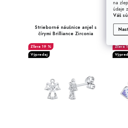
na zlep
údaje z
Váš sú
Strieborné náušnice anjel s
Str
Nas
čírymi Brilliance Zirconia
19 %
Výpredaj
Výpred