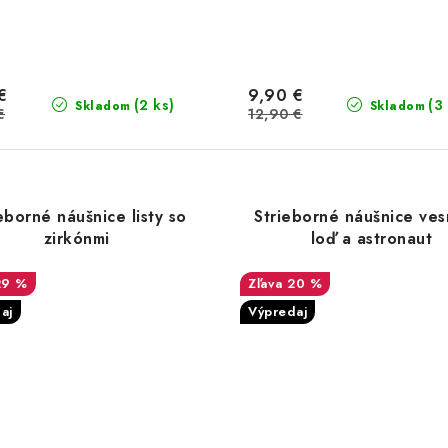
€
9,90 €
(2 ks)
(3
Skladom
Skladom
€
12,90 €
eborné náušnice listy so
Strieborné náušnice ves
zirkónmi
loď a astronaut
29 %
20 %
aj
Výpredaj