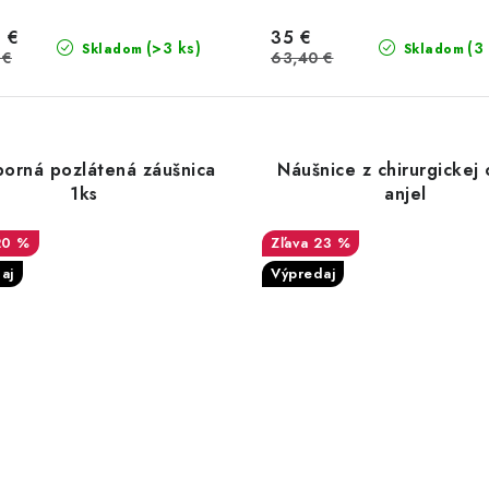
 €
35 €
(>3 ks)
(3
Skladom
Skladom
 €
63,40 €
borná pozlátená záušnica
Náušnice z chirurgickej
1ks
anjel
20 %
23 %
aj
Výpredaj