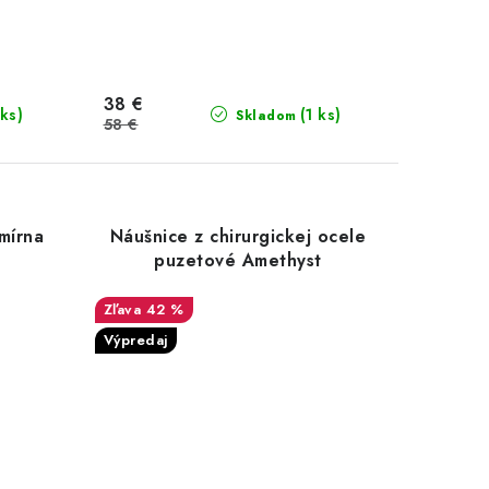
38 €
 ks)
(1 ks)
Skladom
58 €
mírna
Náušnice z chirurgickej ocele
puzetové Amethyst
42 %
Výpredaj