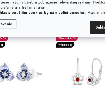
šenie našich služieb a zobrazenie relevantnej reklamy. Niekto
dieľame aj s tretími stranami.
hlas s použitím cookies by nám veľmi pomohol.
Viac infor
ieborné náušnice fialový
Strieborné náušnic
tavenie
Súhl
kvet
nezábudky s prírodn
červeným topásom Swar
® Gemstones
16 %
44 %
aj
Výpredaj