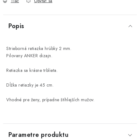
Tlač
Opýtať sa
Popis
Strieborná retiazka hrúbky 2 mm.
Pilovany ANKER dizajn.
Retiazka sa krásne trblieta.
Dĺžka retiazky je 45 cm.
Vhodné pre ženy, prípadne štíhlejších mužov.
Parametre produktu