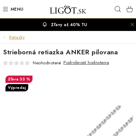
Prejsť
Hľad
na
obsah
Zľavy až 40% TU
VÝPREDAJ
Retiazky
NÁUŠNICE
Strieborná retiazka ANKER pilovana
NÁHRDELNÍKY
Podrobnosti hodnotenia
Neohodnotené
NÁRAMKY
33 %
Výpredaj
PRSTENE
OBRÚČKY
RETIAZKY