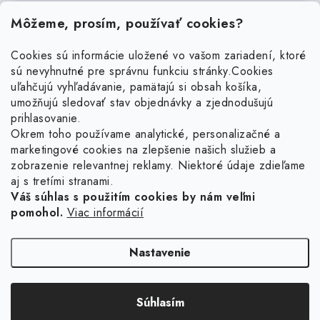
Môžeme, prosím, používať cookies?
Cookies sú informácie uložené vo vašom zariadení, ktoré
sú nevyhnutné pre správnu funkciu stránky.
Cookies
Z
uľahčujú vyhľadávanie, pamätajú si obsah košíka,
á
umožňujú sledovať stav objednávky a zjednodušujú
p
prihlasovanie.
ä
Okrem toho používame analytické, personalizačné a
Facebook
t
marketingové cookies na zlepšenie našich služieb a
zobrazenie relevantnej reklamy. Niektoré údaje zdieľame
i
aj s tretími stranami.
Obľúbené šperky
e
Váš súhlas s použitím cookies by nám veľmi
pomohol.
Viac informácií
Náušnice
Informácie pre vás
Prstene
Doprava a platba
Nastavenie
Náramky
Vrátenie, výmena, reklamácia
Retiazky
Súhlasím
Kontakt
Copyright 2026
Ligot.sk
. Všetky práva vyhradené.
Upraviť nastavenie cookies
Vytvoril Shoptet