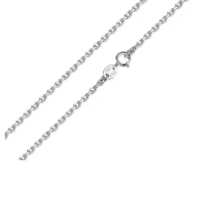
PRÍVESKY
SETY ŠPERKOV
ŠPERKY
Doprava a platba
Vrátenie, výmena, reklamácia
Kontakt
Obchodné podmienky
Ochrana súkromia