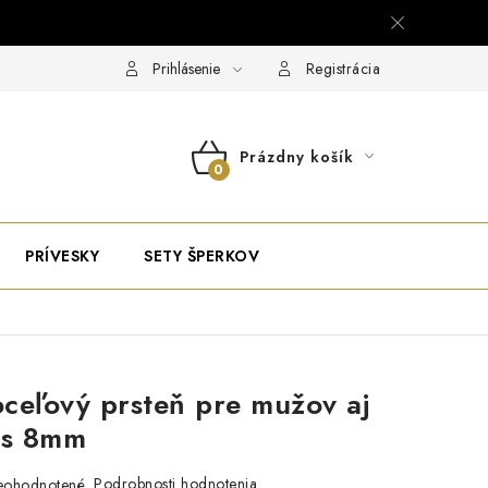
Prihlásenie
Registrácia
Prázdny košík
NÁKUPNÝ
KOŠÍK
PRÍVESKY
SETY ŠPERKOV
ceľový prsteň pre mužov aj
rs 8mm
Podrobnosti hodnotenia
eohodnotené