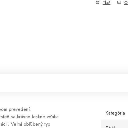
Tlač
O
avom prevedení.
Kategória
rsteň sa krásne leskne vďaka
ácii. Veľmi obľúbený typ