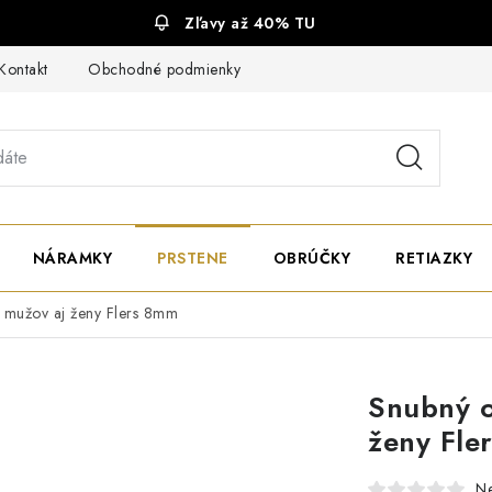
Zľavy až 40% TU
Kontakt
Obchodné podmienky
Ochrana súkromia
NÁRAMKY
PRSTENE
OBRÚČKY
RETIAZKY
e mužov aj ženy Flers 8mm
Snubný o
ženy Fle
N