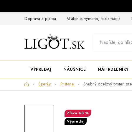
Prejsť
na
obsah
Doprava a platba
Vrátenie, výmena, reklamácia
VÝPREDAJ
NÁUŠNICE
NÁHRDELNÍKY
Domov
Šperky
Prstene
Snubný oceľový prsteň pr
48 %
Výpredaj