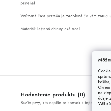
prsteňa!
Vnútorná časť prsteňa je zaoblená čo vám zaruču
Materiál: leštená chirurgická oceľ
Môžem
Cookie
správnu
košíka,
Okrem 
na zlep
Hodnotenie produktu (0)
údaje z
Buďte prvý, kto napíše príspevok k tejto položke.
Váš sú