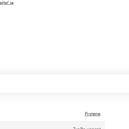
pýtať sa
Prstene