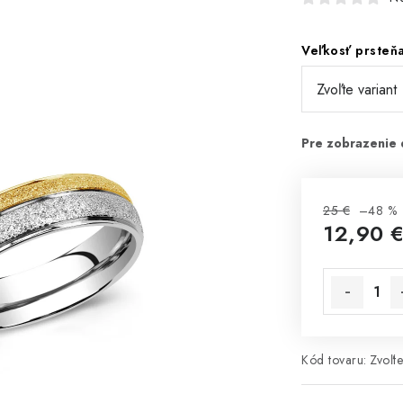
Veľkosť prsteň
25 €
–48 %
12,90 
Jednotková 
Kód tovaru:
Zvoľte