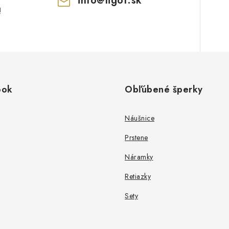
info
@
ligot.sk
!
ook
Obľúbené šperky
Náušnice
Prstene
Náramky
Retiazky
Sety