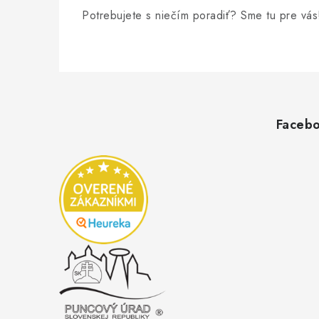
Potrebujete s niečím poradiť? Sme tu pre vás
Z
á
p
Faceb
ä
t
i
e