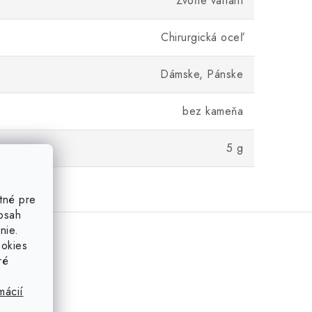
Zvoľte variant
Chirurgická oceľ
Dámske, Pánske
bez kameňa
5 g
tné pre
obsah
nie.
ookies
ré
mácií