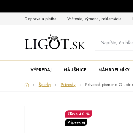
Prejsť
na
obsah
Doprava a platba
Vrátenie, výmena, reklamácia
VÝPREDAJ
NÁUŠNICE
NÁHRDELNÍKY
Domov
Šperky
Prívesky
Prívesok písmeno O - stri
40 %
Výpredaj