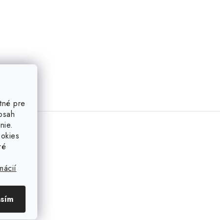
tné pre
obsah
nie.
ookies
ré
mácií
asím
azka