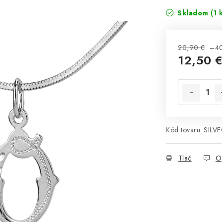
Skladom
(1 
20,90 €
–4
12,50 
Jednotková 
Kód tovaru:
SILV
Tlač
O