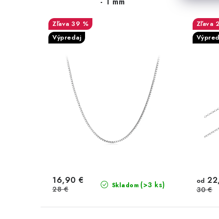
- 1 mm
39 %
Výpredaj
Výpred
16,90 €
22
od
(>3 ks)
Skladom
28 €
30 €