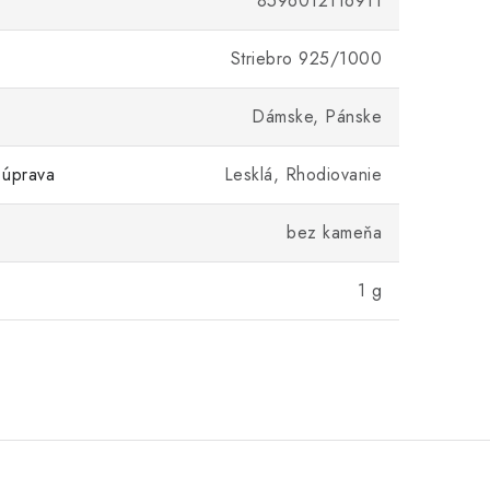
8596012116911
Striebro 925/1000
Dámske, Pánske
 úprava
Lesklá, Rhodiovanie
bez kameňa
1 g