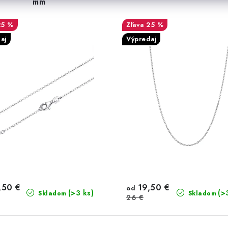
mm
25 %
25 %
aj
Výpredaj
,50 €
19,50 €
od
(>3 ks)
(>
Skladom
Skladom
26 €