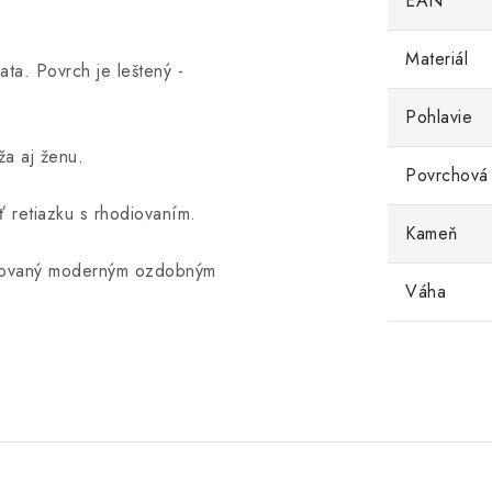
EAN
Materiál
ta. Povrch je leštený -
Pohlavie
a aj ženu.
Povrchová
 retiazku s rhodiovaním.
Kameň
orovaný moderným ozdobným
Váha