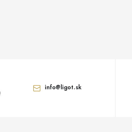
info
@
ligot.sk
!