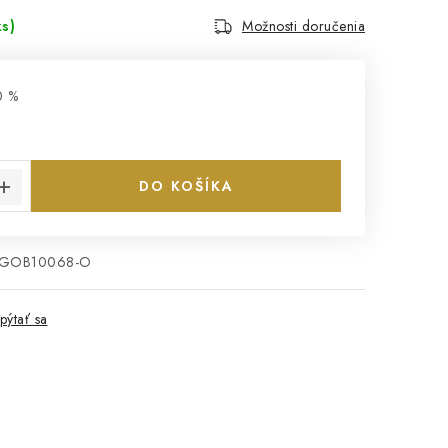
ks)
Možnosti doručenia
0 %
€
cena:
DO KOŠÍKA
EGOB10068-O
pýtať sa