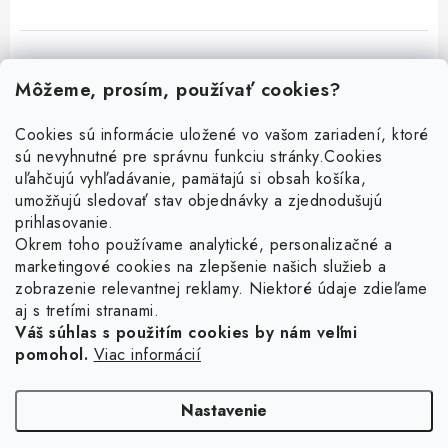
Môžeme, prosím, používať cookies?
Cookies sú informácie uložené vo vašom zariadení, ktoré
sú nevyhnutné pre správnu funkciu stránky.
Cookies
Z
uľahčujú vyhľadávanie, pamätajú si obsah košíka,
á
umožňujú sledovať stav objednávky a zjednodušujú
p
prihlasovanie.
ä
Okrem toho používame analytické, personalizačné a
Facebook
t
marketingové cookies na zlepšenie našich služieb a
zobrazenie relevantnej reklamy. Niektoré údaje zdieľame
i
aj s tretími stranami.
Obľúbené šperky
e
Váš súhlas s použitím cookies by nám veľmi
pomohol.
Viac informácií
Náušnice
Informácie pre vás
Prstene
Doprava a platba
Nastavenie
Náramky
Vrátenie, výmena, reklamácia