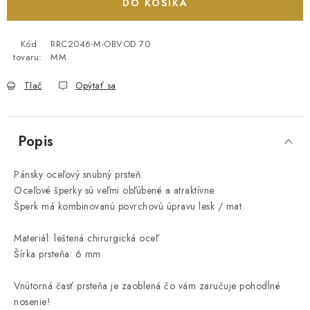
DO KOŠÍKA
Kód
RRC2046-M-OBVOD 70
tovaru:
MM
Tlač
Opýtať sa
Popis
Pánsky oceľový snubný prsteň.
Oceľové šperky sú veľmi obľúbené a atraktívne.
Šperk má kombinovanú povrchovú úpravu lesk / mat.
Materiál: leštená chirurgická oceľ
Šírka prsteňa: 6 mm
Vnútorná časť prsteňa je zaoblená čo vám zaručuje pohodlné
nosenie!