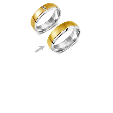
PRÍVESKY
SETY ŠPERKOV
ŠPERKY
Doprava a platba
Vrátenie, výmena, reklamácia
Kontakt
Obchodné podmienky
Ochrana súkromia