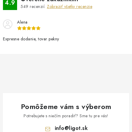
4.9
549
recenzií.
Zobraziť všetky recenzie
Alena
Expresne dodanie, tovar pekny
Pomôžeme vám s výberom
Potrebujete s niečím poradiť? Sme tu pre vás!
info
@
ligot.sk