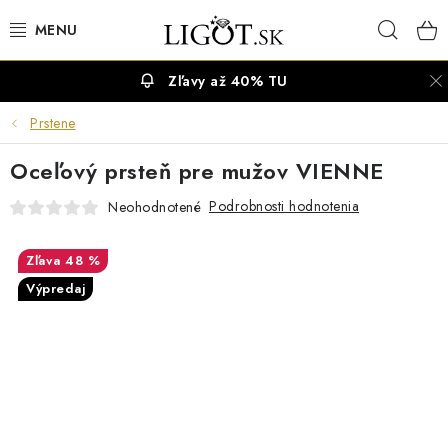
Prejsť
Hľad
na
obsah
Zľavy až 40% TU
VÝPREDAJ
Prstene
NÁUŠNICE
Oceľový prsteň pre mužov VIENNE
NÁHRDELNÍKY
Podrobnosti hodnotenia
Neohodnotené
NÁRAMKY
48 %
Výpredaj
PRSTENE
OBRÚČKY
RETIAZKY