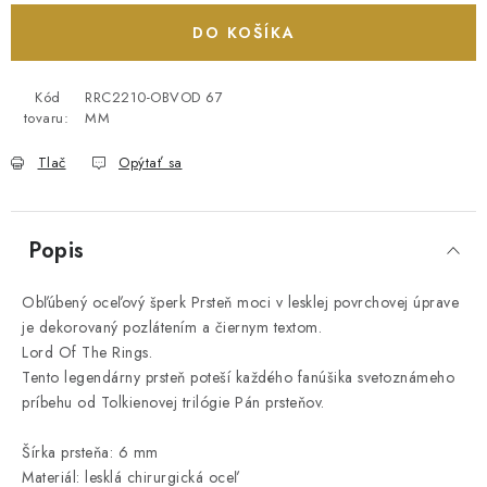
DO KOŠÍKA
Kód
RRC2210-OBVOD 67
tovaru:
MM
Tlač
Opýtať sa
Popis
Obľúbený oceľový šperk Prsteň moci v lesklej povrchovej úprave
je dekorovaný pozlátením a čiernym textom.
Lord Of The Rings.
Tento legendárny prsteň poteší každého fanúšika svetoznámeho
príbehu od Tolkienovej trilógie Pán prsteňov.
Šírka prsteňa: 6 mm
Materiál: lesklá chirurgická oceľ