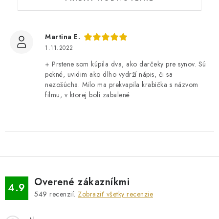
o
t
e
Martina E.
n
1.11.2022
í
+ Prstene som kúpila dva, ako darčeky pre synov. Sú
pekné, uvidim ako dlho vydrží nápis, či sa
nezošúcha. Milo ma prekvapila krabička s názvom
filmu, v ktorej boli zabalené
Overené zákazníkmi
4.9
549
recenzií.
Zobraziť všetky recenzie