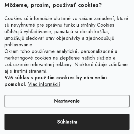
Môžeme, prosím, používať cookies?
Cookies sú informácie uložené vo vašom zariadení, ktoré
sú nevyhnutné pre správnu funkciu stránky.
Cookies
Z
uľahčujú vyhľadávanie, pamätajú si obsah košíka,
á
umožňujú sledovať stav objednávky a zjednodušujú
p
prihlasovanie.
ä
Okrem toho používame analytické, personalizačné a
Facebook
t
marketingové cookies na zlepšenie našich služieb a
zobrazenie relevantnej reklamy. Niektoré údaje zdieľame
i
aj s tretími stranami.
Obľúbené šperky
e
Váš súhlas s použitím cookies by nám veľmi
pomohol.
Viac informácií
Náušnice
Informácie pre vás
Prstene
Doprava a platba
Nastavenie
Náramky
Vrátenie, výmena, reklamácia
Retiazky
Súhlasím
Kontakt
Copyright 2026
Ligot.sk
. Všetky práva vyhradené.
Upraviť nastavenie cookies
Vytvoril Shoptet
Sety
Obchodné podmienky