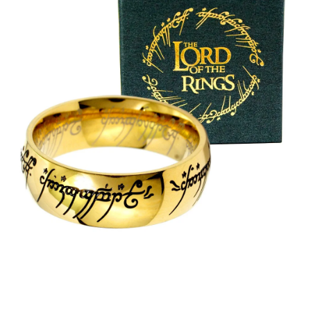
PRÍVESKY
SETY ŠPERKOV
ŠPERKY
Doprava a platba
Vrátenie, výmena, reklamácia
Kontakt
Obchodné podmienky
Ochrana súkromia