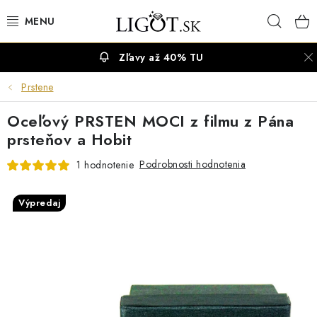
Prejsť
Hľad
na
obsah
Zľavy až 40% TU
VÝPREDAJ
Prstene
NÁUŠNICE
Oceľový PRSTEN MOCI z filmu z Pána
NÁHRDELNÍKY
prsteňov a Hobit
Podrobnosti hodnotenia
1 hodnotenie
NÁRAMKY
Výpredaj
PRSTENE
OBRÚČKY
RETIAZKY