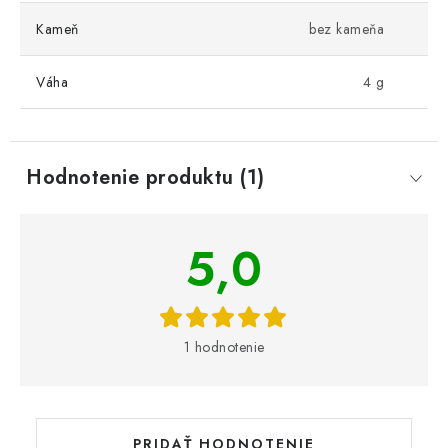
Kameň
bez kameňa
Váha
4 g
Hodnotenie produktu (1)
V
5,0
ý
p
i
s
1 hodnotenie
h
o
d
n
PRIDAŤ HODNOTENIE