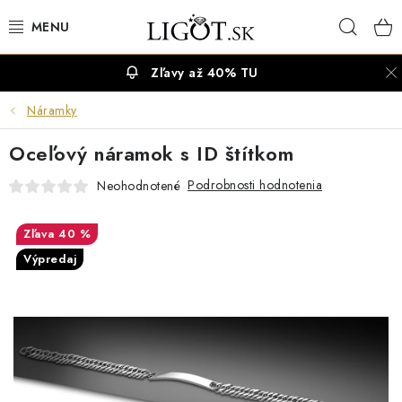
Prejsť
Hľad
na
obsah
Zľavy až 40% TU
VÝPREDAJ
Náramky
NÁUŠNICE
Oceľový náramok s ID štítkom
NÁHRDELNÍKY
Podrobnosti hodnotenia
Neohodnotené
NÁRAMKY
40 %
Výpredaj
PRSTENE
OBRÚČKY
RETIAZKY