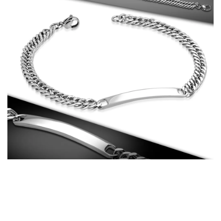
PRÍVESKY
SETY ŠPERKOV
ŠPERKY
Doprava a platba
Vrátenie, výmena, reklamácia
Kontakt
Obchodné podmienky
Ochrana súkromia