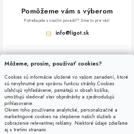
Pomôžeme vám s výberom
Potrebujete s niečím poradiť? Sme tu pre vás!
info
@
ligot.sk
Môžeme, prosím, používať cookies?
Cookies sú informácie uložené vo vašom zariadení, ktoré
sú nevyhnutné pre správnu funkciu stránky.
Cookies
Z
uľahčujú vyhľadávanie, pamätajú si obsah košíka,
á
umožňujú sledovať stav objednávky a zjednodušujú
p
prihlasovanie.
ä
Okrem toho používame analytické, personalizačné a
Facebook
t
marketingové cookies na zlepšenie našich služieb a
zobrazenie relevantnej reklamy. Niektoré údaje zdieľame
i
aj s tretími stranami.
Obľúbené šperky
e