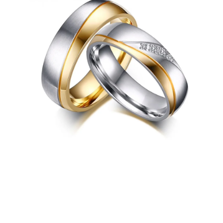
PRÍVESKY
SETY ŠPERKOV
ŠPERKY
Doprava a platba
Vrátenie, výmena, reklamácia
Kontakt
Obchodné podmienky
Ochrana súkromia