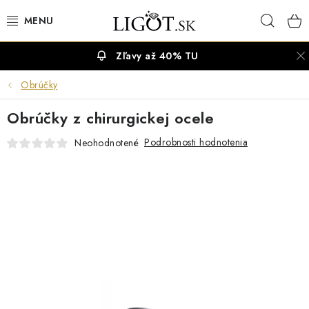
Prejsť
Hľad
na
obsah
Zľavy až 40% TU
VÝPREDAJ
Obrúčky
NÁUŠNICE
Obrúčky z chirurgickej ocele
NÁHRDELNÍKY
Podrobnosti hodnotenia
Neohodnotené
NÁRAMKY
PRSTENE
OBRÚČKY
RETIAZKY