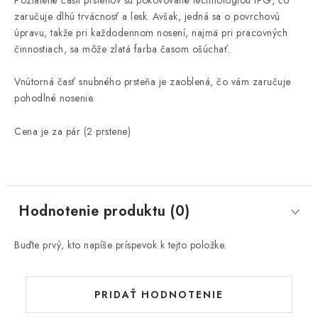
Pozlátené časti prsteňov sú pokovované technológiou IPG, čo
zaručuje dlhú trvácnosť a lesk. Avšak, jedná sa o povrchovú
úpravu, takže pri každodennom nosení, najmä pri pracovných
činnostiach, sa môže zlatá farba časom ošúchať.
Vnútorná časť snubného prsteňa je zaoblená, čo vám zaručuje
pohodlné nosenie.
Cena je za pár (2 prstene)
Hodnotenie produktu (0)
Buďte prvý, kto napíše príspevok k tejto položke.
PRIDAŤ HODNOTENIE