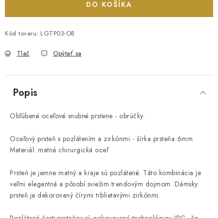
DO KOŠÍKA
Kód tovaru:
LGTP03-OB
Tlač
Opýtať sa
Popis
Obľúbené oceľové snubné prstene - obrúčky.
Oceľový prsteň s pozlátením a zirkónmi - šírka prsteňa 6mm
Materiál: matná chirurgická oceľ
Prsteň je jemne matný a kraje sú pozlátené. Táto kombinácia je
veľmi elegantná a pôsobí sviežim trendovým dojmom. Dámsky
prsteň je dekorovaný čírymi trblietavými zirkónmi.