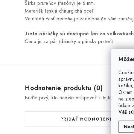
Šírka prsteňov (fazóny) je 6 mm.
Materiál: lesklá chirurgická oceľ
Vnútorná časť prsteňa je zaoblená čo vám zaruču
Tieto obrúčky sú dostupné len vo veľkostiach
Cena je za pár (dámsky a pánsky prsteň).
Môžem
Cookie
správnu
košíka,
Hodnotenie produktu (0)
Okrem 
Buďte prvý, kto napíše príspevok k tejto položke.
na zlep
údaje z
Váš sú
PRIDAŤ HODNOTENIE
Nas