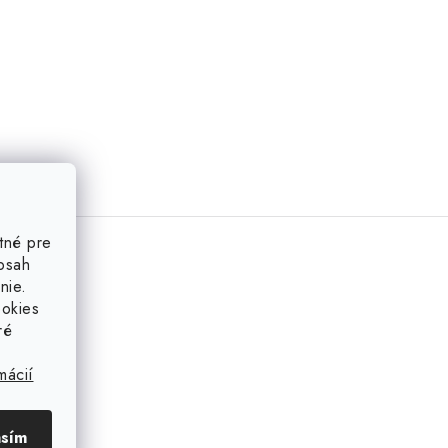
tné pre
obsah
nie.
ookies
ré
mácií
asím