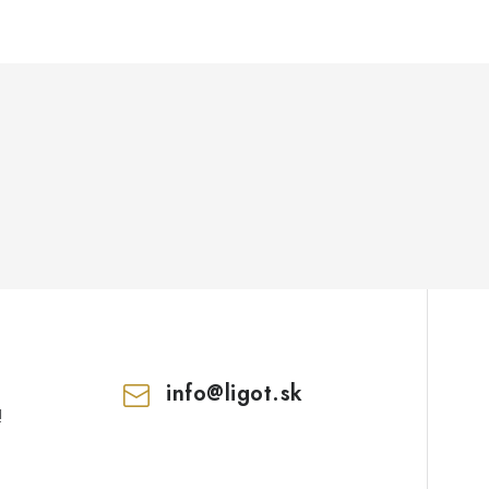
info
@
ligot.sk
!