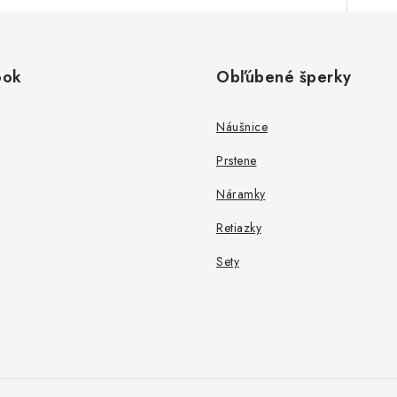
ook
Obľúbené šperky
Náušnice
Prstene
Náramky
Retiazky
Sety