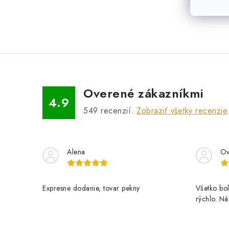
Overené zákazníkmi
4.9
549
recenzií.
Zobraziť všetky recenzie
Alena
Ov
Expresne dodanie, tovar pekny
Všetko bol
rýchlo. N