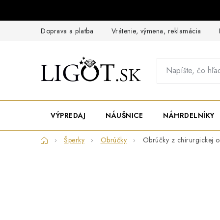
Prejsť
na
obsah
Doprava a platba
Vrátenie, výmena, reklamácia
VÝPREDAJ
NÁUŠNICE
NÁHRDELNÍKY
Domov
Šperky
Obrúčky
Obrúčky z chirurgickej o