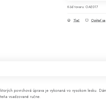
Kód tovaru:
OAE017
Tlač
Opýtať sa
ktorých povrchová úprava je vykonaná vo vysokom lesku. Dám
rsteňa vsadzované ručne.