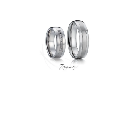
PRÍVESKY
SETY ŠPERKOV
ŠPERKY
Doprava a platba
Vrátenie, výmena, reklamácia
Kontakt
Obchodné podmienky
Ochrana súkromia