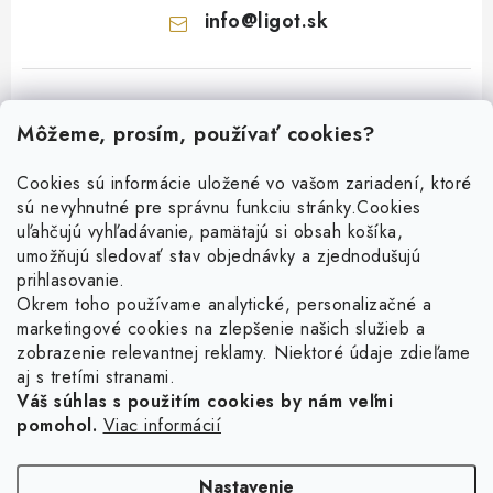
info
@
ligot.sk
Môžeme, prosím, používať cookies?
Cookies sú informácie uložené vo vašom zariadení, ktoré
sú nevyhnutné pre správnu funkciu stránky.
Cookies
Z
uľahčujú vyhľadávanie, pamätajú si obsah košíka,
á
umožňujú sledovať stav objednávky a zjednodušujú
p
prihlasovanie.
ä
Okrem toho používame analytické, personalizačné a
Facebook
t
marketingové cookies na zlepšenie našich služieb a
zobrazenie relevantnej reklamy. Niektoré údaje zdieľame
i
aj s tretími stranami.
Obľúbené šperky
e
Váš súhlas s použitím cookies by nám veľmi
pomohol.
Viac informácií
Náušnice
Informácie pre vás
Prstene
Doprava a platba
Nastavenie