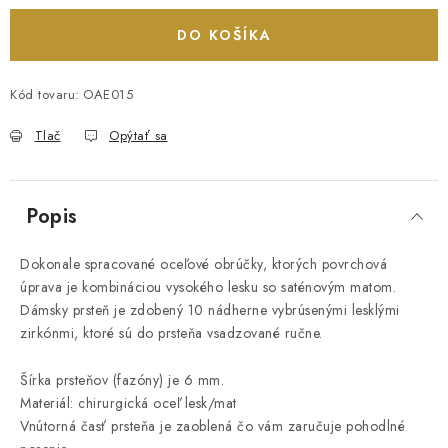
DO KOŠÍKA
Kód tovaru:
OAE015
Tlač
Opýtať sa
Popis
Dokonale spracované oceľové obrúčky, ktorých povrchová
úprava je kombináciou vysokého lesku so saténovým matom.
Dámsky prsteň je zdobený 10 nádherne vybrúsenými lesklými
zirkónmi, ktoré sú do prsteňa vsadzované ručne.
Šírka prsteňov (fazóny) je 6 mm.
Materiál: chirurgická oceľ lesk/mat
Vnútorná časť prsteňa je zaoblená čo vám zaručuje pohodlné