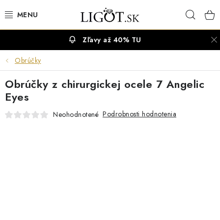
Prejsť
Hľad
na
obsah
Zľavy až 40% TU
VÝPREDAJ
Obrúčky
NÁUŠNICE
Obrúčky z chirurgickej ocele 7 Angelic
NÁHRDELNÍKY
Eyes
Podrobnosti hodnotenia
Neohodnotené
NÁRAMKY
PRSTENE
OBRÚČKY
RETIAZKY