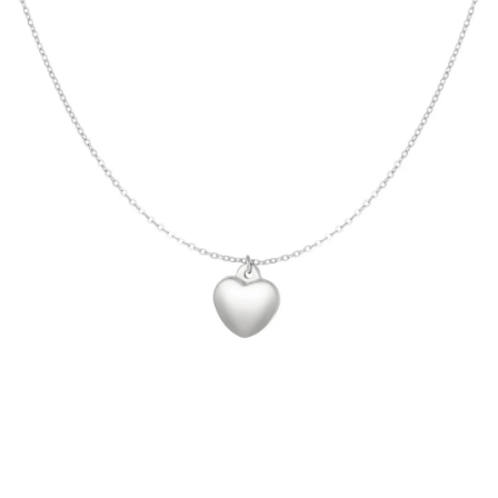
PRÍVESKY
SETY ŠPERKOV
ŠPERKY
Doprava a platba
Vrátenie, výmena, reklamácia
Kontakt
Obchodné podmienky
Ochrana súkromia