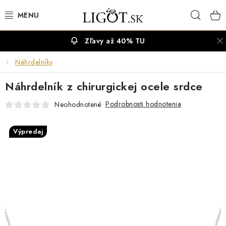
Prejsť
Hľad
na
obsah
Zľavy až 40% TU
VÝPREDAJ
Náhrdelníky
NÁUŠNICE
Náhrdelník z chirurgickej ocele srdce
NÁHRDELNÍKY
Podrobnosti hodnotenia
Neohodnotené
NÁRAMKY
Výpredaj
PRSTENE
OBRÚČKY
RETIAZKY