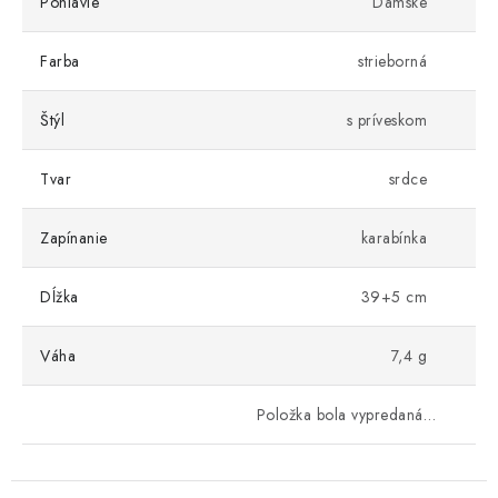
Pohlavie
Dámske
Farba
strieborná
Štýl
s príveskom
Tvar
srdce
Zapínanie
karabínka
Dĺžka
39+5 cm
Váha
7,4 g
Položka bola vypredaná…