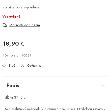
Položka bola vypredaná…
Vypredané
Možnosti doručenia
18,90 €
Jednotková cena:
Kód tovaru:
N0029
Tlač
Opýtať sa
Popis
dĺžka 37+5 cm
Minimalistický náhrdelník z chirurgickej ocele. Ozdobou retiazky