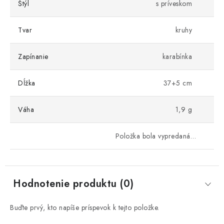
Štýl
s príveskom
Tvar
kruhy
Zapínanie
karabínka
Dĺžka
37+5 cm
Váha
1,9 g
Položka bola vypredaná…
Hodnotenie produktu (0)
Buďte prvý, kto napíše príspevok k tejto položke.