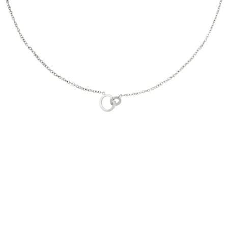
PRÍVESKY
SETY ŠPERKOV
ŠPERKY
Doprava a platba
Vrátenie, výmena, reklamácia
Kontakt
Obchodné podmienky
Ochrana súkromia