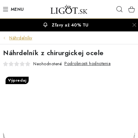
Prejsť
Hľad
na
obsah
Zľavy až 40% TU
VÝPREDAJ
Náhrdelníky
NÁUŠNICE
Náhrdelník z chirurgickej ocele
NÁHRDELNÍKY
Podrobnosti hodnotenia
Neohodnotené
NÁRAMKY
Výpredaj
PRSTENE
OBRÚČKY
RETIAZKY