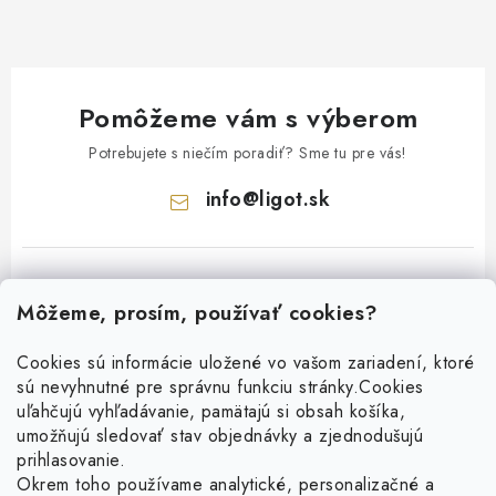
Pomôžeme vám s výberom
Potrebujete s niečím poradiť? Sme tu pre vás!
info
@
ligot.sk
Môžeme, prosím, používať cookies?
Cookies sú informácie uložené vo vašom zariadení, ktoré
sú nevyhnutné pre správnu funkciu stránky.
Cookies
Z
uľahčujú vyhľadávanie, pamätajú si obsah košíka,
á
umožňujú sledovať stav objednávky a zjednodušujú
p
prihlasovanie.
ä
Okrem toho používame analytické, personalizačné a