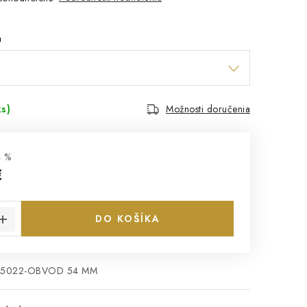
a
ks)
Možnosti doručenia
 %
€
cena:
DO KOŠÍKA
5022-OBVOD 54 MM