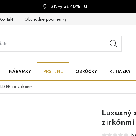
Zľavy až 40% TU
Kontakt
Obchodné podmienky
Ochrana súkromia
NÁRAMKY
PRSTENE
OBRÚČKY
RETIAZKY
ELISEE so zirkónmi
Luxusný 
zirkónmi
N