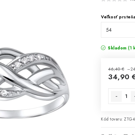
Veľkosť prsteň
Skladom
(1 
46,40 €
–24
34,90 
Jednotková 
Kód tovaru:
ZTG4