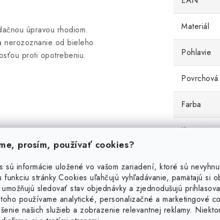
EAN
Materiál
idačnou úpravou rhodiom.
na nerozoznanie od bieleho
Pohlavie
osťou proti opotrebeniu.
Povrchová
Farba
Kameň
e, prosím, používať cookies?
Váha
s sú informácie uložené vo vašom zariadení, ktoré sú nevyhnu
 funkciu stránky.
Cookies uľahčujú vyhľadávanie, pamätajú si 
 umožňujú sledovať stav objednávky a zjednodušujú prihlasova
toho používame analytické, personalizačné a marketingové c
šenie našich služieb a zobrazenie relevantnej reklamy. Niekto