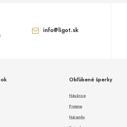
info
@
ligot.sk
!
ook
Obľúbené šperky
Náušnice
Prstene
Náramky