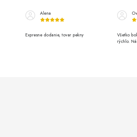
Alena
Ov
Expresne dodanie, tovar pekny
Všetko bol
rýchlo. N