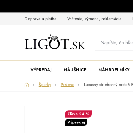
Prejsť
na
obsah
Doprava a platba
Vrátenie, výmena, reklamácia
VÝPREDAJ
NÁUŠNICE
NÁHRDELNÍKY
Domov
Šperky
Prstene
Luxusný strieborný prsteň 
24 %
Výpredaj