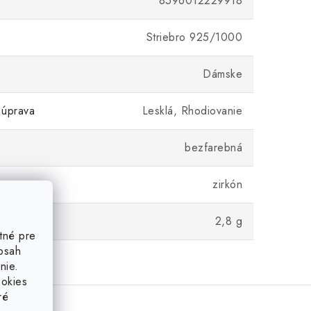
8596012229918
Striebro 925/1000
Dámske
 úprava
Lesklá, Rhodiovanie
bezfarebná
zirkón
2,8 g
tné pre
obsah
nie.
ookies
ré