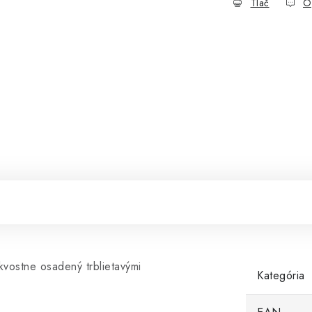
Tlač
O
kvostne osadený trblietavými
Kategória