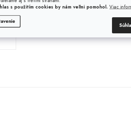
dieľame aj s tretími stranami.
hlas s použitím cookies by nám veľmi pomohol.
Viac infor
tavenie
Súhl