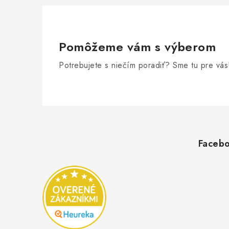
Pomôžeme vám s výberom
Potrebujete s niečím poradiť? Sme tu pre vás
Z
á
p
Faceb
ä
t
i
e