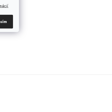
mácií
asím