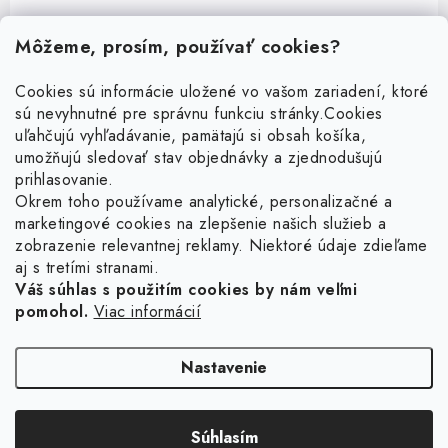
Môžeme, prosím, používať cookies?
Cookies sú informácie uložené vo vašom zariadení, ktoré
sú nevyhnutné pre správnu funkciu stránky.
Cookies
Z
uľahčujú vyhľadávanie, pamätajú si obsah košíka,
á
umožňujú sledovať stav objednávky a zjednodušujú
p
prihlasovanie.
ä
Okrem toho používame analytické, personalizačné a
Facebook
t
marketingové cookies na zlepšenie našich služieb a
zobrazenie relevantnej reklamy. Niektoré údaje zdieľame
i
aj s tretími stranami.
Obľúbené šperky
e
Váš súhlas s použitím cookies by nám veľmi
pomohol.
Viac informácií
Náušnice
Informácie pre vás
Prstene
Doprava a platba
Nastavenie
Náramky
Vrátenie, výmena, reklamácia
Retiazky
Súhlasím
Kontakt
Copyright 2026
Ligot.sk
. Všetky práva vyhradené.
Upraviť nastavenie cookies