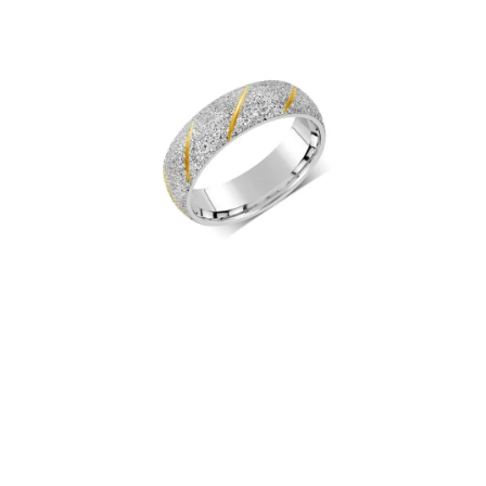
PRÍVESKY
SETY ŠPERKOV
ŠPERKY
Doprava a platba
Vrátenie, výmena, reklamácia
Kontakt
Obchodné podmienky
Ochrana súkromia