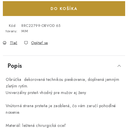
DO KOŠÍKA
Kód
RRC22799-OBVOD 65
tovaru:
MM
Tlač
Opýtať sa
Popis
Obrúčka dekorovaná technikou pieskovania, doplnená jemným
zlatým rytím.
Univerzálny prsteň vhodný pre mužov aj ženy.
Vnútorná strana prsteňa je zaoblená, čo vám zaručí pohodlné
nosenie.
Materiál: leštená chirurgická oceľ