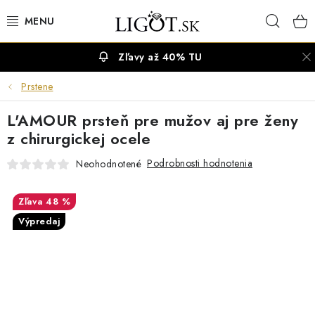
Prejsť
Hľad
na
obsah
Zľavy až 40% TU
VÝPREDAJ
Prstene
NÁUŠNICE
L'AMOUR prsteň pre mužov aj pre ženy
NÁHRDELNÍKY
z chirurgickej ocele
Podrobnosti hodnotenia
Neohodnotené
NÁRAMKY
48 %
PRSTENE
Výpredaj
OBRÚČKY
RETIAZKY