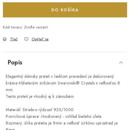
DO KOŠÍKA
Kód tovaru:
Zvoľte variant
Tlač
Opýtať sa
Popis
Elegantný dámsky prsteň v lesklom prevedení je dekorovaný
krásne trblietavým zirkónom Swarovski® Crystals s veľkosťou 8
mm.
Tento prsteň je vhodný aj k zásnubám.
Materiál: Striebro rýdzosť 925/1000
Povrchová úprava: rhodiovaný - vzhľad bieleho zlata.
Rozmery: šírka prsteňa je 9mm a veľkosť zirkónu uprostred je
8mm.