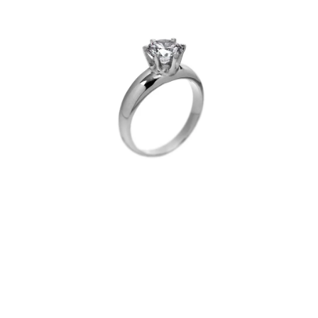
PRÍVESKY
SETY ŠPERKOV
ŠPERKY
Doprava a platba
Vrátenie, výmena, reklamácia
Kontakt
Obchodné podmienky
Ochrana súkromia