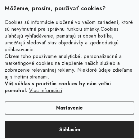
Môžeme, prosím, používať cookies?
Cookies sú informácie uložené vo vašom zariadení, ktoré
sú nevyhnutné pre správnu funkciu stránky.
Cookies
Z
uľahčujú vyhľadávanie, pamätajú si obsah košíka,
á
umožňujú sledovať stav objednávky a zjednodušujú
p
prihlasovanie.
ä
Okrem toho používame analytické, personalizačné a
Facebook
t
marketingové cookies na zlepšenie našich služieb a
zobrazenie relevantnej reklamy. Niektoré údaje zdieľame
i
aj s tretími stranami.
Obľúbené šperky
e
Váš súhlas s použitím cookies by nám veľmi
pomohol.
Viac informácií
Náušnice
Informácie pre vás
Prstene
Doprava a platba
Nastavenie
Náramky
Vrátenie, výmena, reklamácia
Retiazky
Súhlasím
Kontakt
Copyright 2026
Ligot.sk
. Všetky práva vyhradené.
Upraviť nastavenie cookies
Vytvoril Shoptet
Sety