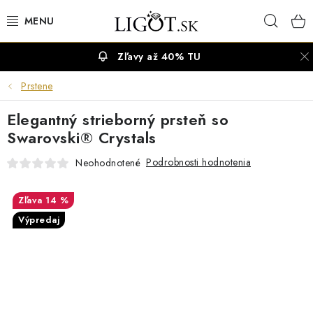
Prejsť
Hľad
na
obsah
Zľavy až 40% TU
VÝPREDAJ
Prstene
NÁUŠNICE
Elegantný strieborný prsteň so
NÁHRDELNÍKY
Swarovski® Crystals
Podrobnosti hodnotenia
Neohodnotené
NÁRAMKY
14 %
PRSTENE
Výpredaj
OBRÚČKY
RETIAZKY