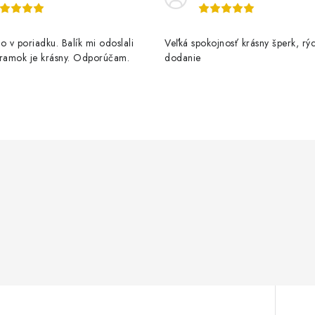
o v poriadku. Balík mi odoslali
Veľká spokojnosť krásny šperk, rý
áramok je krásny. Odporúčam.
dodanie