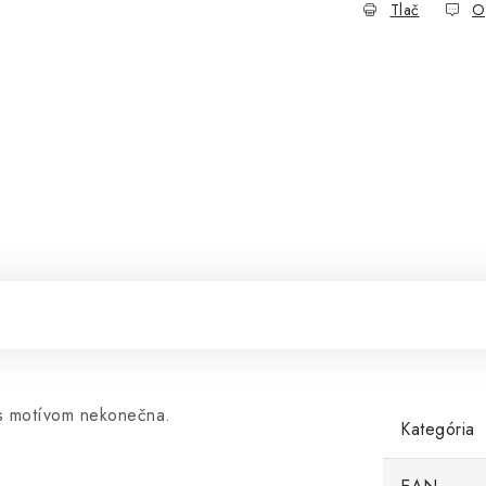
Tlač
O
 s motívom nekonečna.
Kategória