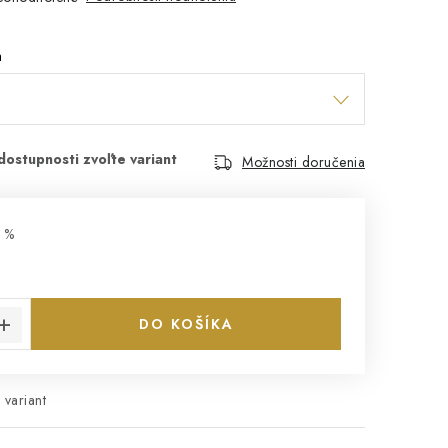
a
Možnosti doručenia
 %
€
cena:
DO KOŠÍKA
 variant