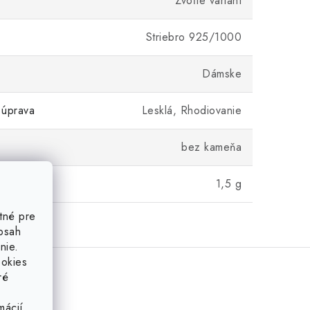
Zvoľte variant
Striebro 925/1000
Dámske
 úprava
Lesklá, Rhodiovanie
bez kameňa
1,5 g
tné pre
obsah
nie.
ookies
ré
mácií