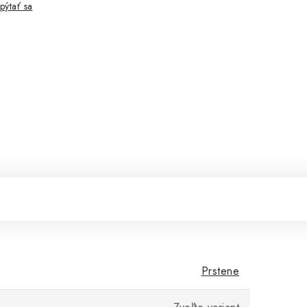
pýtať sa
Prstene