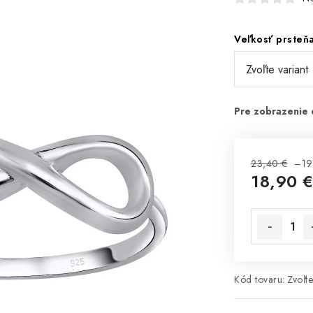
Veľkosť prsteň
23,40 €
–19
18,90 
Jednotková 
Kód tovaru:
Zvoľte