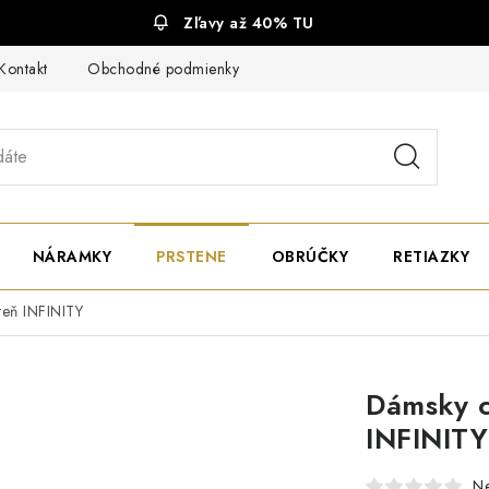
Zľavy až 40% TU
Kontakt
Obchodné podmienky
Ochrana súkromia
NÁRAMKY
PRSTENE
OBRÚČKY
RETIAZKY
teň INFINITY
Dámsky c
INFINITY
N