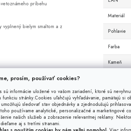
EAN
 svetoznámeho príbehu
Materiál
y vyplnený bielym smaltom a z
Pohlavie
Farba
Kameň
e, prosím, používať cookies?
Váha
s sú informácie uložené vo vašom zariadení, ktoré sú nevyhnu
 funkciu stránky.
Cookies uľahčujú vyhľadávanie, pamätajú si 
 umožňujú sledovať stav objednávky a zjednodušujú prihlasova
toho používame analytické, personalizačné a marketingové c
šenie našich služieb a zobrazenie relevantnej reklamy. Niekto
dieľame aj s tretími stranami.
hlas s použitím cookies by nám veľmi pomohol.
Viac infor