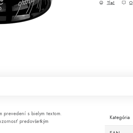
Tlač
O
m prevedení s bielym textom.
Kategória
pozornosť predovšetkým