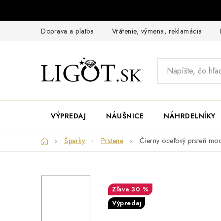
Prejsť
na
obsah
Doprava a platba
Vrátenie, výmena, reklamácia
VÝPREDAJ
NÁUŠNICE
NÁHRDELNÍKY
Domov
Šperky
Prstene
Čierny oceľový prsteň moc
30 %
Výpredaj