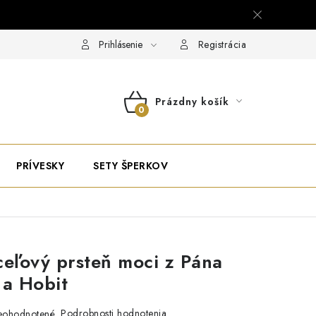
Prihlásenie
Registrácia
Prázdny košík
NÁKUPNÝ
KOŠÍK
PRÍVESKY
SETY ŠPERKOV
ceľový prsteň moci z Pána
 a Hobit
Podrobnosti hodnotenia
eohodnotené