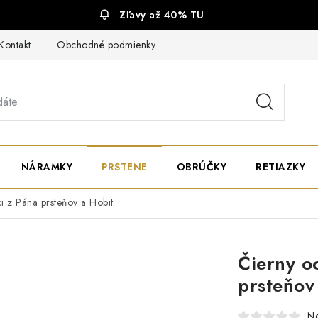
Zľavy až 40% TU
Kontakt
Obchodné podmienky
Ochrana súkromia
NÁRAMKY
PRSTENE
OBRÚČKY
RETIAZKY
i z Pána prsteňov a Hobit
Čierny o
prsteňov
N