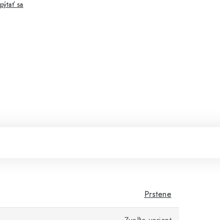
pýtať sa
Prstene