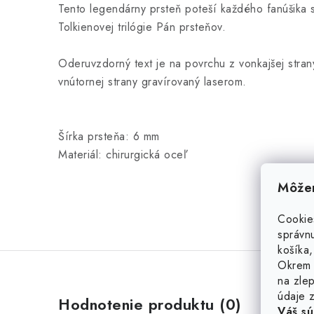
Tento legendárny prsteň poteší každého fanúšika
Tolkienovej trilógie Pán prsteňov.
Oderuvzdorný text je na povrchu z vonkajšej stran
vnútornej strany gravírovaný laserom.
Šírka prsteňa: 6 mm
Materiál: chirurgická oceľ
Môžem
Cookie
správnu
košíka,
Okrem 
na zlep
údaje z
Hodnotenie produktu (0)
Váš sú