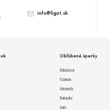
info
@
ligot.sk
!
ook
Obľúbené šperky
Náušnice
Prstene
Náramky
Retiazky
Sety