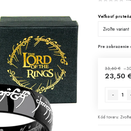
Veľkosť prsteň
33,60 €
–3
23,50 
Jednotková 
Kód tovaru:
Zvoľte