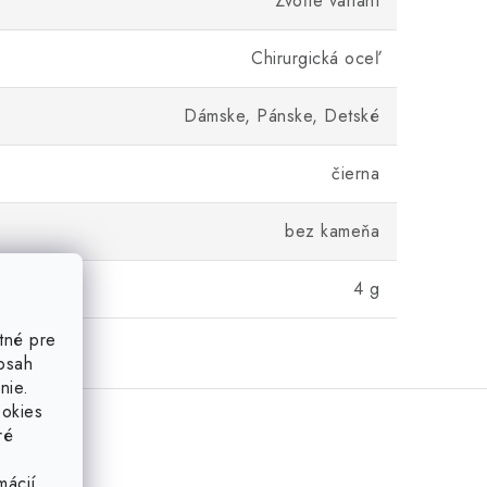
Zvoľte variant
Chirurgická oceľ
Dámske, Pánske, Detské
čierna
bez kameňa
4 g
tné pre
obsah
nie.
ookies
ré
mácií