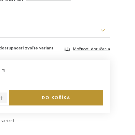
a
Možnosti doručenia
0 %
€
cena:
DO KOŠÍKA
 variant