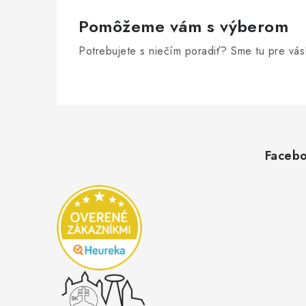
Pomôžeme vám s výberom
Potrebujete s niečím poradiť? Sme tu pre vás
Z
á
p
Faceb
ä
t
i
e